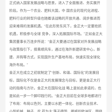
正式纳入国家发展战略与愿景，进入了全面推进、务实展开
阶段。作为一个农业、肥料大国，中 国农业的现代化进程、
肥料行业的转型升级也随着该战略的开放共通、阔步推进而
迎来难得的发展机遇。“在此形势东风下，金正大一定要抢抓
机遇，积极参与全球 竞争，深入拓展国际市场。”正如金正大
集团董事长万连步所说：“金正大要通过在国家对外发展战略
与政策指引下，搭乘顺风车，通过在海外新建研发中心，新
建、并购等方式，实现国外生产基地布局，快速实现全球化
海外布局。”
金正大在成立之初就制定了“创新、和谐、国际化”的发展目
标，国际化不仅是金正大的发展理念与目标，更是金正大行
动的指南与方针。金正大在国际化战 略上是如此承诺的，也
是如此一步一个脚印践行的。“金正大目前在全球多地都进行
了布局：布局以色列，主要以水肥一体化、创新农业技术、
小型机械、种子、农 药为主;落子德国、挪威的欧洲区，围绕