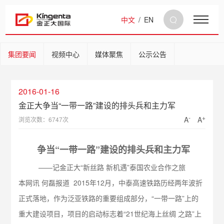
中文
/
EN
集团要闻
视频中心
媒体聚焦
公示公告
2016-01-16
金正大争当“一带一路”建设的排头兵和主力军
-
+
A
A
浏览次数：6747次
争当“一带一路”建设的排头兵和主力军
——记金正大“新丝路 新机遇”泰国农业合作之旅
本网讯 何磊报道 2015年12月，中泰高速铁路历经两年波折
正式落地，作为泛亚铁路的重要组成部分，“一带一路”上的
重大建设项目，项目的启动标志着“21世纪海上丝绸 之路”上