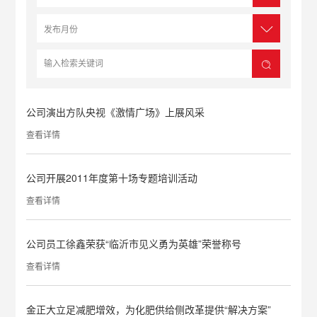
公司演出方队央视《激情广场》上展风采
查看详情
公司开展2011年度第十场专题培训活动
查看详情
公司员工徐鑫荣获“临沂市见义勇为英雄”荣誉称号
查看详情
金正大立足减肥增效，为化肥供给侧改革提供“解决方案”