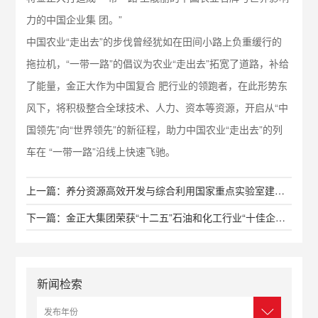
力的中国企业集 团。”
中国农业“走出去”的步伐曾经犹如在田间小路上负重缓行的
拖拉机，“一带一路”的倡议为农业“走出去”拓宽了道路，补给
了能量，金正大作为中国复合 肥行业的领跑者，在此形势东
风下，将积极整合全球技术、人力、资本等资源，开启从“中
国领先”向“世界领先”的新征程，助力中国农业“走出去”的列
车在 “一带一路”沿线上快速飞驰。
上一篇：养分资源高效开发与综合利用国家重点实验室建设与运行实施方案论证会在集团召开
下一篇：金正大集团荣获“十二五”石油和化工行业“十佳企业”殊荣
新闻检索