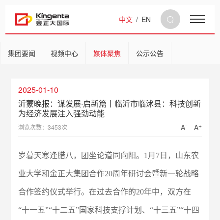
中文
/
EN
集团要闻
视频中心
媒体聚焦
公示公告
2025-01-10
沂蒙晚报：谋发展·启新篇丨临沂市临沭县：科技创新
为经济发展注入强劲动能
-
+
A
A
浏览次数：3453次
岁暮天寒逢腊八，团坐论道同向阳。1月7日，山东农
业大学和金正大集团合作20周年研讨会暨新一轮战略
合作签约仪式举行。在过去合作的20年中，双方在
“十一五”“十二五”国家科技支撑计划、“十三五”“十四