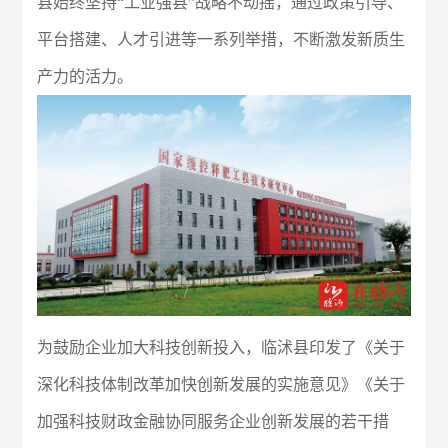
县始终坚持“工业强县”战略不动摇，通过政策引导、
平台搭建、人才引进等一系列举措，不断激发新质生
产力的活力。
为鼓励企业加大科技创新投入，临沭县印发了《关于
深化科技体制改革加快创新发展的实施意见》《关于
加强科技财政金融协同服务企业创新发展的若干措