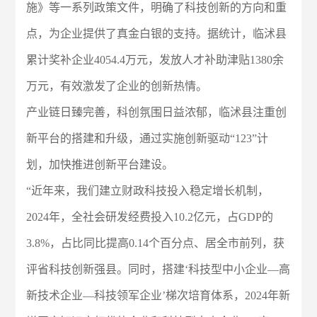
施》等一系列政策文件，明确了科技创新的方向和重
点，为企业提供了真金白银的支持。据统计，临沭县
累计奖补企业4054.4万元，发放人才补助津贴1380余
万元，有效激发了企业的创新热情。
产业链日臻完善，科创氛围日益浓郁，临沭县注重创
新平台的搭建和升级，通过实施创新驱动“123”计
划，加快推进创新平台建设。
“近年来，我们建立财政科技投入稳定增长机制，
2024年，全社会研发经费投入10.2亿元，占GDP的
3.8%，占比同比提高0.14个百分点、居全市前列，获
评省科技创新强县。同时，搭建‘科技型中小企业—高
新技术企业—科技领军企业’梯次培育体系，2024年新