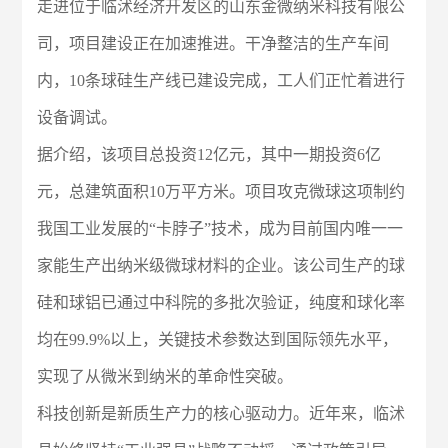
走进位于临沭经济开发区的山东金微纳米科技有限公
司，项目建设正在加速推进。干净整洁的生产车间
内，10条球硅生产线已建设完成，工人们正忙着进行
设备调试。
据介绍，该项目总投资12亿元，其中一期投资6亿
元，总建筑面积10万平方米。项目攻克微球这项制约
我国工业发展的“卡脖子”技术，成为目前国内唯一一
家能生产出纳米级微球材料的企业。该公司生产的球
硅和球铝已通过中科院的多批次验证，纯度和球化率
均在99.9%以上，关键技术参数达到国际领先水平，
实现了从微米到纳米的革命性突破。
科技创新是新质生产力的核心驱动力。近年来，临沭