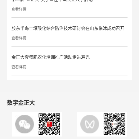
查看详情
胶东半岛土壤酸化综合防治技术研讨会在山东临沭成功召开
查看详情
金正大套餐肥农化培训推广活动走进寿光
查看详情
数字金正大