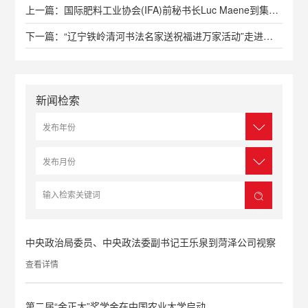
上一篇：国际肥料工业协会(IFA)前秘书长Luc Maene到集团作学术交流
下一篇：“辽宁铁岭清河书法名家送祝福进万家活动”走进辽宁公司
新闻检索
中央政治局委员、中央政法委副书记王乐泉到菏泽公司视察
查看详情
第二届“金正大”奖学金在中国农业大学启动