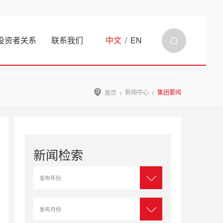
投资者关系
联系我们
中文
/
EN
新闻中心
集团要闻
首页
新闻检索