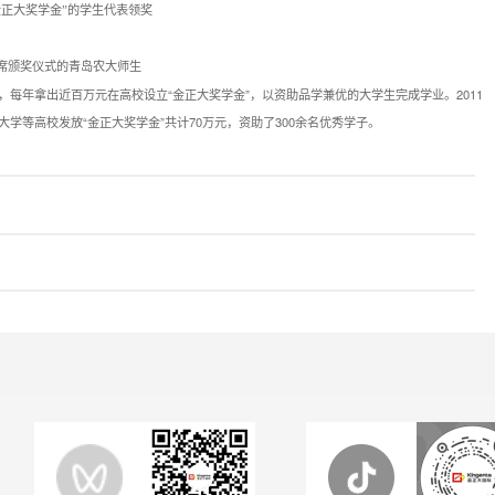
金正大奖学金”的学生代表领奖
席颁奖仪式的青岛农大师生
每年拿出近百万元在高校设立“金正大奖学金”，以资助品学兼优的大学生完成学业。2011
学等高校发放“金正大奖学金”共计70万元，资助了300余名优秀学子。