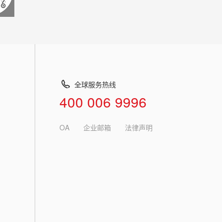
全球服务热线
400 006 9996
OA
企业邮箱
法律声明