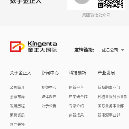
数字金正大
集团微信公众号
友情链接:
成员公司
关于金正大
新闻中心
科技创新
产业发展
公司简介
视频中心
创新平台
新特肥事业部
全球布局
媒体聚焦
产学研合作
种植业服务事业部
发展历程
公示公告
专家介绍
国际业务事业部
荣誉资质
创新成果
新能源事业部
领导关怀