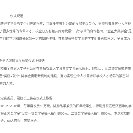
仪式现场
奖学金的学生们表示祝贺，并向多年来对公司的发展予以关心、支持的青岛农业大学校
很多优秀的专业人才，校企双方有着共同为发展“三农”事业的合作基础，“金正大奖学金”是
生们的学习和成长起到一定的帮助作用，并希望获得奖学金的学生们要再接再厉，早日成为
委书记张晓义在颁奖仪式上讲话
全体农大学子对公司在青岛农业大学设立奖学金表示感谢。他指出，此次颁奖仪式的举
“奖励+就业” 奖学金资助新机制的建设，努力实现企业人才需求和学校人才培养的紧密对
秀的人才。
学党委委员、副校长王伟在仪式上致辞
0～2012年，每年度发放10万元，奖励品学兼优的四年级学生，特别是家庭经济困难的学
正大奖学金”设立一等奖学金每人每年5000元，二等奖学金每人每年1500元。本次发放的
学金，50人获得二等奖学金。