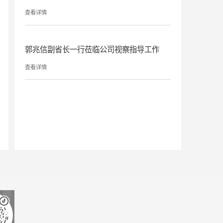
查看详情
郭兆信副省长一行莅临公司视察指导工作
查看详情