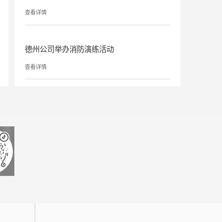
查看详情
德州公司举办消防演练活动
查看详情