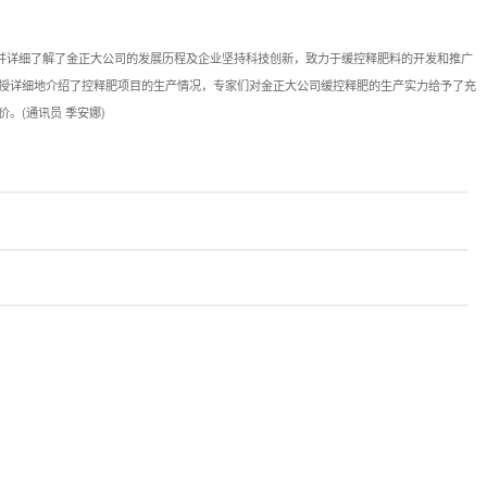
生产基地，并详细了解了金正大公司的发展历程及企业坚持科技创新，致力于缓控释肥料的开发和推广
授详细地介绍了控释肥项目的生产情况，专家们对金正大公司缓控释肥的生产实力给予了充
。(通讯员 季安娜)