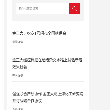
金正大、农商1号闪亮全国植保会
查看详情
金正大缓控释肥在超级杂交水稻上试验示范
效果显著
查看详情
强强联合产研协作 金正大与上海化工研究院
签订战略合作协议
查看详情