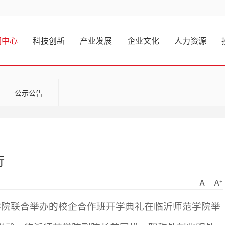
闻中心
科技创新
产业发展
企业文化
人力资源
公示公告
行
-
+
A
A
学院联合举办的校企合作班开学典礼在临沂师范学院举