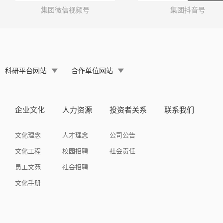
集团微信视频号
集团抖音号
科研平台网站
合作单位网站
企业文化
人力资源
投资者关系
联系我们
文化理念
人才理念
公司公告
文化工程
校园招聘
社会责任
员工文苑
社会招聘
文化手册