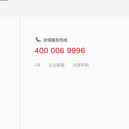
全球服务热线
400 006 9996
OA
企业邮箱
法律声明