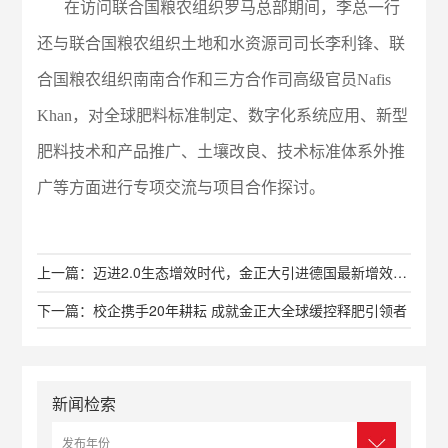
在访问联合国粮农组织罗马总部期间，李总一行
还与联合国粮农组织土地和水资源司司长李利锋、联
合国粮农组织南南合作和三方合作司高级官员Nafis
Khan，对全球肥料标准制定、数字化系统应用、新型
肥料技术和产品推广、土壤改良、技术标准体系外推
广等方面进行专项交流与项目合作探讨。
上一篇：迈进2.0生态增效时代，金正大引进德国最新增效技术——金正大与施诺德研究院和洪堡大学签署合作协议
下一篇：校企携手20年耕耘 成就金正大全球缓控释肥引领者
新闻检索