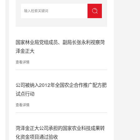
国家林业局党组成员、副局长张永利视察菏
泽金正大
查看详情
公司被纳入2012年全国农企合作推广配方肥
试点行动
查看详情
菏泽金正大公司承担的国家农业科技成果转
化资金项目通过验收