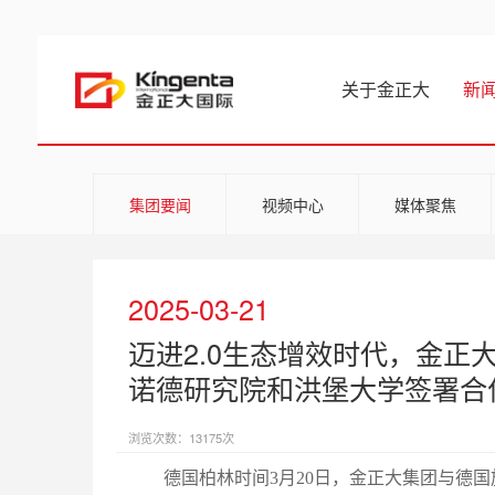
关于金正大
新
集团要闻
视频中心
媒体聚焦
2025-03-21
迈进2.0生态增效时代，金
诺德研究院和洪堡大学签署合
浏览次数：13175次
德国柏林时间
3
月
20
日，金正大集团与德国