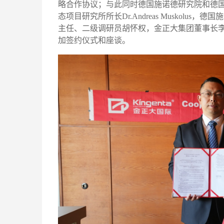
略合作协议；与此同时德国施诺德研究院和德
态项目研究所所长
Dr.Andreas Muskolus
，德国施
主任、二级调研员胡怀权，金正大集团董事长
加签约仪式和座谈。