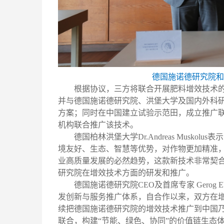
德国施诺德研究院
根据协议，三方将联合开展肥料增效技术
并与德国施诺德研究院、洪堡大学及国内外科
方案；同时在中国建立试验示范田，成立推广
机构联合推广该技术。
德国柏林洪堡大学
Dr.Andreas Muskolus
表示
境友好、生态、智慧等优势，对作物更加精准
业高质量发展的必然趋势，这款新技术非常契
研究院在增效技术方面的研发和推广。
德国施诺德研究院
CEO
及首席专家
Gerog E
发创新与服务推广体系，自合作以来，双方在
续把德国施诺德研究院的增效技术推广到中国
联合，构建“节能、绿色、协同”的价值链生态