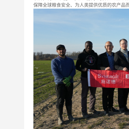
保障全球粮食安全、为人类提供优质的农产品