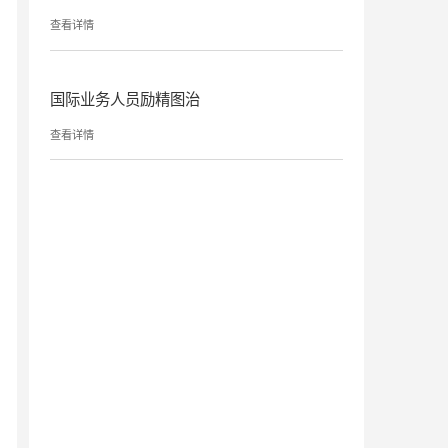
查看详情
国际业务人员励精图治
查看详情