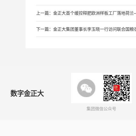
上一篇：金正大首个缓控释肥欧洲样板工厂落地荷兰—
下一篇：金正大集团董事长李玉晓一行访问联合国粮
数字金正大
集团微信公众号