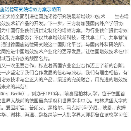
学施诺德研究院增效方案示范田
金正大将全面引进德国施诺德研究院最新增效
2.0
技术——生态增
增效技术新产品的开发。下一步，三方将加强国内外产学研协
同为中国行业伙伴提供定制化的增效方案，为行业伙伴提供增效
面定制方案服务；不仅共享增效新科技，还共享工厂、共享营销
，通过德国施诺德研究院这个国际化平台，与国内外科研院所、
共同推进中国增效技术产业化的更深发展，让德国增效技术在中
领域百花齐放的靓丽名片。
的又一次重要合作，标志着两国农业企业合作迈上了新的台阶。
进一步坚定了我们合作发展的信心与决心。我们有理由相信，有
国增效技术与金正大的产品、渠道的完美融合，用先进的增效技
赢未来的典范！
ät zu Berlin
），创办于
1810
年，前身是柏林大学，位于德国首
次世界大战前的德国最高学府和世界学术中心。柏林洪堡大学的
。爱因斯坦、普朗克、黑格尔、马克斯·冯·劳厄、玻恩、亥姆
本华、谢林、海涅、魏格纳等一大批学界大师都曾在该校学习任