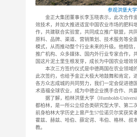
参观洪堡大
金正大集团董事长李玉晓表示，此次合作
效技术，并加大推进适宜中国农业市场的肥料
作，共建联合实验室，共同成立推广联盟，共
原料、品牌、渠道、营销策划、技术服务等全
模式，从而推动整个行业未来的升级。他相信
推广机构、众多媒体、国内外行业专家合作，
国这片泥土里生根发芽，成长为中国农业增效
本次三方签约仪式是中德两国在农业领域
此次签约，也给予金正大极大地鼓舞和肯定，
各方众志成城的共同努力，我们一定会促进德
术造福全球农业，成为中德企业携手合作、共
据了解，柏林洪堡大学（
Humboldt-Universit
都柏林，是一所公立综合类研究型大学、第二
前身柏林大学历史上曾产生
57
位诺贝尔奖获奖者
霍兹、赫兹、哈伯、薛定谔、韦伯、格林、叔
教。