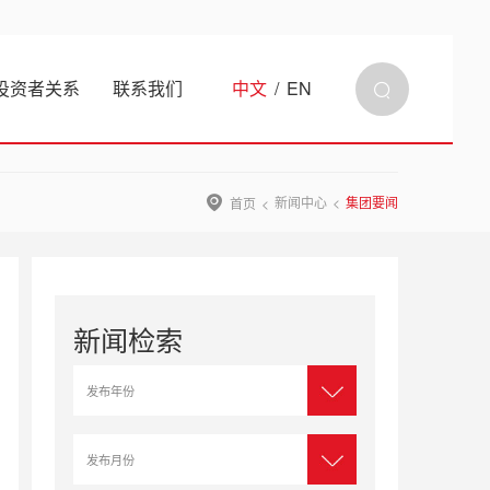
投资者关系
联系我们
中文
/
EN
新闻中心
集团要闻
首页
新闻检索