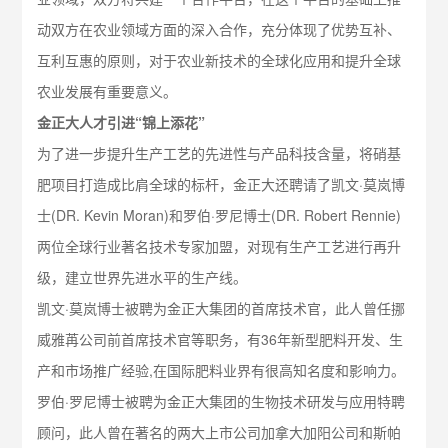
动双方在农业领域方面的深入合作，充分体现了优势互补、
互利互惠的原则，对于农业新技术的全球化应用和提升全球
农业发展有重要意义。
金正大人才引进“锦上添花”
为了进一步提升生产工艺的先进性与产品科技含量，将硝基
肥项目打造成比肩全球的标杆，金正大还聘请了凯文·莫岚博
士(DR. Kevin Moran)和罗伯·罗尼博士(DR. Robert Rennie)
两位全球行业著名技术专家加盟，对现有生产工艺进行再升
级，建立世界先进水平的生产线。
凯文·莫岚博士被聘为金正大集团的首席技术官，此人曾任挪
威雅苒公司前首席技术官等职务，有36年新型肥料开发、生
产和市场推广经验,在国际肥料业界有很高知名度和影响力。
罗伯·罗尼博士被聘为金正大集团的生物技术研发与应用特聘
顾问，此人曾在著名的两大上市公司加拿大加阳公司和斯帕