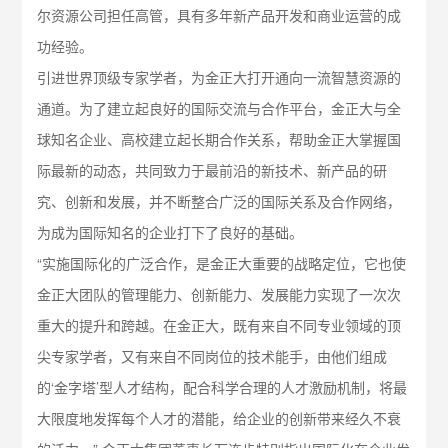
尔资源公司担任高管，具有多年新产品开发和商业运营的成
功经验。
引进世界顶级专家学者，为金正大打开通向一流智慧资源的
通道。为了建立起良好的国际交流与合作平台，金正大与全
球知名企业、高校建立起长期合作关系，帮助金正大掌握国
际最新的动态，共同致力于最前沿的新技术、新产品的研
究、创新和发展，并不断整合广泛的国际关系及合作网络，
为成为国际知名的企业打下了良好的基础。
“实施国际化的广泛合作，是金正大重要的战略定位，它也使
金正大团队的管理能力、创新能力、发展能力实现了一次次
重大的提升和跨越。在金正大，既有来自不同专业领域的顶
尖专家学者，又有来自不同岗位的技术能手，由他们组成
的‘金字塔’型人才结构，配合科学合理的人才激励机制，将最
大限度地发挥每个人才的潜能，给企业的创新带来经久不衰