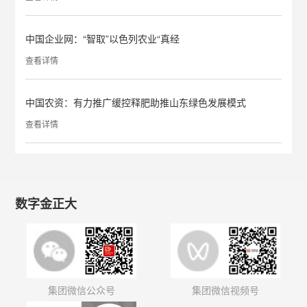
中国企业网：“智取”以色列农业“真经
查看详情
中国农资：有力推广缓控释肥助推山东绿色发展模式
查看详情
数字金正大
集团微信公众号
集团微信视频号