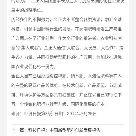
的活力。” 金正大集团董事长万连步特别指出国际化在企业发
展中的战略地位。
历经多年的不懈努力，金正大不断整合各类资源，融汇全球
科技，引领中国肥料行业的发展，在高端肥料研发生产与推
广方面走在了行业前列。作为全行业的推进者、农业科技创
新的“集大成者”，金正大通过“大联合、大发展、大合作”，携
手各方力量，共同推动新型肥料的推广应用，为加快推进我
国农业现代化尽一份力。
金正大目前已经形成缓控释肥、硝基肥、水溶性肥料等在内
的完整的高端产品线优势，在技术创新、产品质量、节能减
排、环境保护等方面都具有独创性，并正在以自己的行动书
写一个传统化肥行业转型升级、国际化发展的样本。
来源：经济日报第8版 日期：2014年7月29日
上一篇：科技日报：中国新型肥料创新发展报告