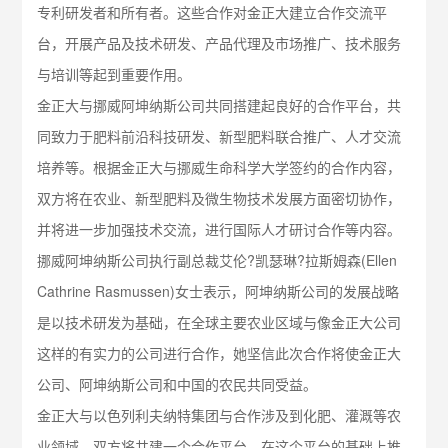
专利研发者和所有者。这些合作对金正大建立合作交流平
台，开展产品及技术研发、产品代理及市场推广、技术服务
与培训等起到重要作用。
金正大与挪威阿坤纳斯公司共同搭建起良好的合作平台，共
同致力于肥料前沿科技研发、新型肥料联合推广、人才交流
培养等。根据金正大与挪威生命科学大学签约的合作内容，
双方将在农业、新型肥料及微生物技术发展方面密切协作，
并将进一步加强技术交流，进行国际人才研讨合作等内容。
挪威阿坤纳斯公司执行副总裁艾伦?凯瑟琳?拉斯姆森(Ellen
Cathrine Rasmussen)女士表示，阿坤纳斯公司的发展战略
是以技术研发为基础，在全球主要农业区域与像金正大公司
这样的有实力的公司进行合作，她坚信此次合作将使金正大
公司、阿坤纳斯公司和中国的农民共同受益。
金正大与以色列利夫纳特集团与合作涉及到化肥、灌溉等农
业领域，双方将共建一个合作平台，在这个平台的基础上推