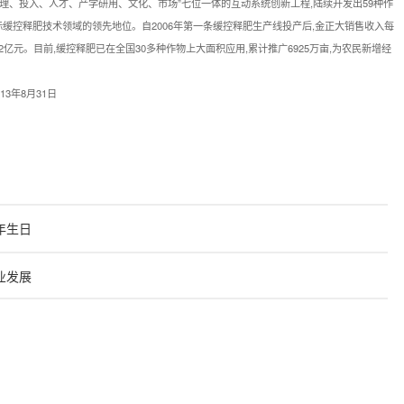
管理、投入、人才、产学研用、文化、市场”七位一体的互动系统创新工程,陆续开发出59种作
际缓控释肥技术领域的领先地位。自2006年第一条缓控释肥生产线投产后,金正大销售收入每
102亿元。目前,缓控释肥已在全国30多种作物上大面积应用,累计推广6925万亩,为农民新增经
3年8月31日
年生日
业发展