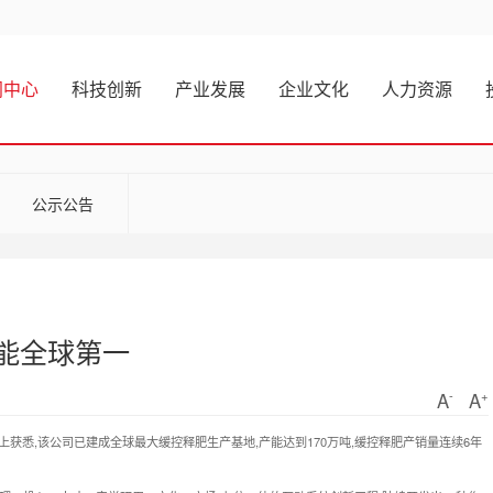
闻中心
科技创新
产业发展
企业文化
人力资源
公示公告
能全球第一
-
+
A
A
,该公司已建成全球最大缓控释肥生产基地,产能达到170万吨,缓控释肥产销量连续6年