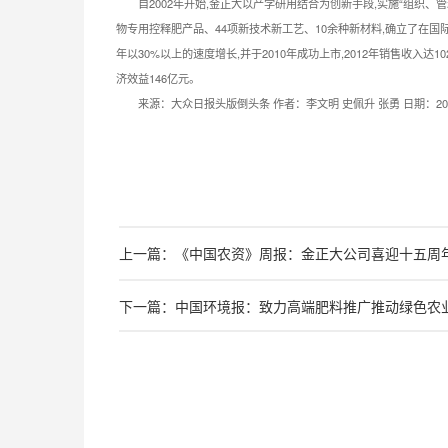
自2002年开始,金正大以产学研用结合为创新手段,实施“组织、
物专用控释肥产品、44项新技术新工艺、10余种新材料,确立了在国
年以30%以上的速度增长,并于2010年成功上市,2012年销售收入达
济效益146亿元。
来源：大众日报头版倒头条 作者：李文明 史佩升 张勇 日期：201
上一篇：《中国农资》周报：金正大公司喜迎十五周
下一篇：中国环境报：致力高端肥料推广推动绿色农