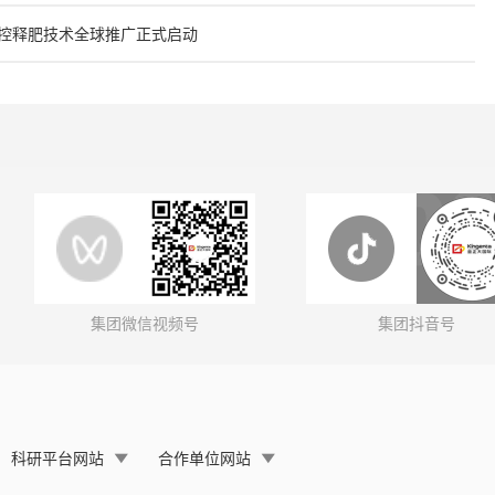
缓控释肥技术全球推广正式启动
集团微信视频号
集团抖音号
科研平台网站
合作单位网站