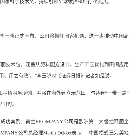
获国家科学技术奖，持续引领全球缓控释肥行业发展。
玉晓正式宣布，公司将抓住国家机遇，进一步推动中国高
肥技术包，涵盖从肥料配方设计、生产工艺优化到田间应用
用、用之有效’。”李玉晓对《证券日报》记者如是说。
植服务培训，并将在海外建立示范田，与共建“一带一路”
界田野。
案例。荷兰EKOMPANY公司是欧洲第二大缓控释肥企
ANY公司总经理Martin Dekker表示：“中国模式已完美地