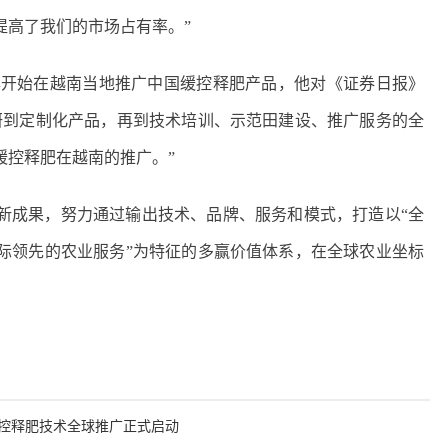
提高了我们的市场占有率。”
2024年开始在越南当地推广中国缓控释肥产品，他对《证券日报》
研到定制化产品，再到技术培训、示范田建设、推广服务的全
缓控释肥在越南的推广。”
成果，努力通过输出技术、品牌、服务和模式，打造以“全
际领先的农业服务”为特征的多赢价值体系，在全球农业坐标
缓控释肥技术全球推广正式启动