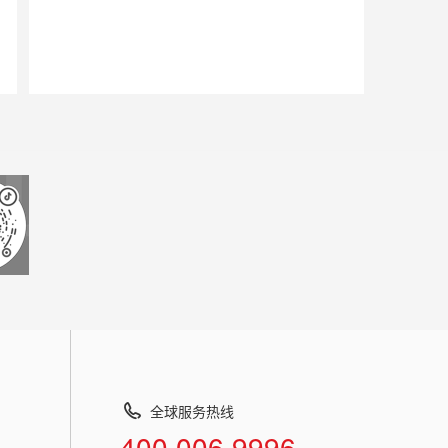
全球服务热线
400 006 9996