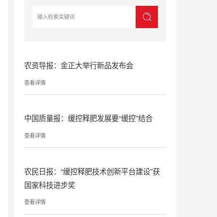
农资导报：金正大举行新品发布会
查看详情
中国质量报：缓控释肥发展要“缓控”结合
查看详情
农民日报：“缓控释肥技术创新平台建设”获
国家科技进步奖
查看详情