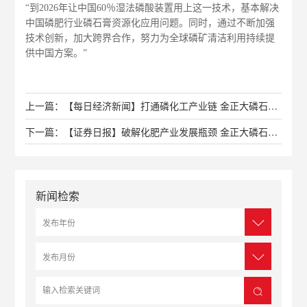
“到2026年让中国60％湿法磷酸装置用上这一技术，基本解决
中国磷肥行业磷石膏资源化应用问题。同时，通过不断加强
技术创新，加大跨界合作，努力为全球磷矿清洁利用持续提
供中国方案。”
上一篇：【每日经济新闻】打通磷化工产业链 金正大磷石膏综合利用技术获资本和同行关注
下一篇：【证券日报】破解化肥产业发展瓶颈 金正大磷石膏综合利用技术获资本和同行青睐
新闻检索