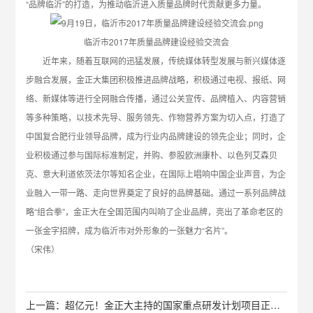
“品牌临沂”的打造，为推动临沂进入质量品牌时代贡献更多力量。
临沂市2017年质量品牌建设经验交流会
近年来，随着互联网的迅猛发展，传统媒体转型发展与新兴媒体逐
步融合发展，金正大集团积极推进品牌战略，积极通过电视、报纸、网
络、新媒体等进行全网融合传播，通过公关宣传、品牌植入、内容营销
等多种策略，以技术先导、服务领先、作物营养方案为切入点，打造了
中国复合肥行业领导品牌，成为行业内品牌建设的领先企业；同时，企
业积极通过参与国际标准制定，并购、参股欧洲康朴、以色列艾森贝
克、意大利道依茨法尔等知名企业，在国际上唱响中国企业声音，为企
业融入一带一路、走向世界奠定了良好的品牌基础。通过一系列品牌战
略“组合拳”，金正大在全国范围内叫响了企业品牌，亮出了革命老区的
一张金字招牌，成为临沂市对外形象的一张魅力“名片”。
（宋伟）
上一篇：超亿元！金正大主持的国家重点研发计划项目正式启动