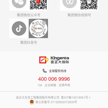
集团微信公众号
集团微信视频号
集团抖音号
全球服务热线
400 006 9996
OA
企业邮箱
法律声明
金正大生态工程集团股份有限公司
鲁ICP备13019061号-1
鲁公安备号 37132902372839号