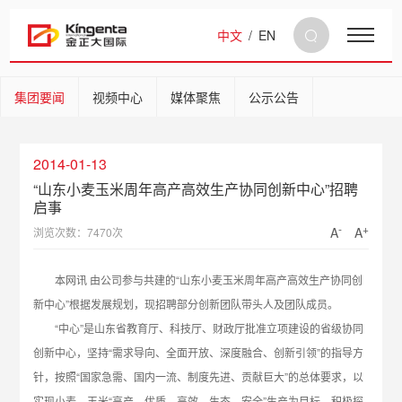
中文
/
EN
集团要闻
视频中心
媒体聚焦
公示公告
2014-01-13
“山东小麦玉米周年高产高效生产协同创新中心”招聘
启事
-
+
A
A
浏览次数：7470次
本网讯 由公司参与共建的“山东小麦玉米周年高产高效生产协同创
新中心”根据发展规划，现招聘部分创新团队带头人及团队成员。
“中心”是山东省教育厅、科技厅、财政厅批准立项建设的省级协同
创新中心，坚持“需求导向、全面开放、深度融合、创新引领”的指导方
针，按照“国家急需、国内一流、制度先进、贡献巨大”的总体要求，以
实现小麦、玉米“高产、优质、高效、生态、安全”生产为目标，积极探