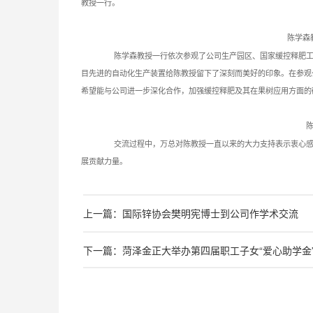
教授一行。
陈学森
陈学森教授一行依次参观了公司生产园区、国家缓控释肥工程技
目先进的自动化生产装置给陈教授留下了深刻而美好的印象。在参观
希望能与公司进一步深化合作，加强缓控释肥及其在果树应用方面的
交流过程中，万总对陈教授一直以来的大力支持表示衷心感谢，
展贡献力量。
上一篇：国际锌协会樊明宪博士到公司作学术交流
下一篇：菏泽金正大举办第四届职工子女“爱心助学金