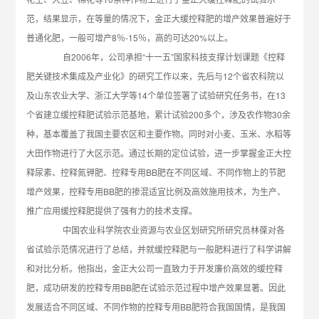
范，结果显示，在等量的情况下，金正大缓控释肥的增产效果普遍好于
普通化肥，一般可增产8％-15％，高的可达20%以上。
自2006年，公司承担“十一五”国家科技支撑计划课题《控释
肥关键技术集成及产业化》的研究工作以来，先后与12个省农科院以
及山东农业大学、浙江大学等14个单位签署了试验研究任务书，在13
个省建立缓控释肥试验示范基地，累计试验200多个，涉及农作物30余
种，基本覆盖了我国主要农区和主要作物。同时对小麦、玉米、水稻等
大田作物进行了大区示范。通过长期的定位试验，进一步掌握金正大控
释尿素、控释氮钾肥、控释专用BB肥在不同区域、不同作物上的节肥
增产效果，控释专用BB肥的掺混适宜比例及高效施用技术，为生产、
推广应用缓控释肥提供了强有力的技术支撑。
中国农业科学院农业资源与农业区划研究所研究员林葆对各
省试验示范情况进行了总结，并就缓控释肥与一般肥料进行了科学讲解
和对比分析。他指出，金正大公司一直致力于开发廉价高效的缓控释
肥，成功研发的控释专用BB肥在试验示范过程中增产效果显著。因此
发展适合不同区域、不同作物的控释专用BB肥符合我国国情，是我国