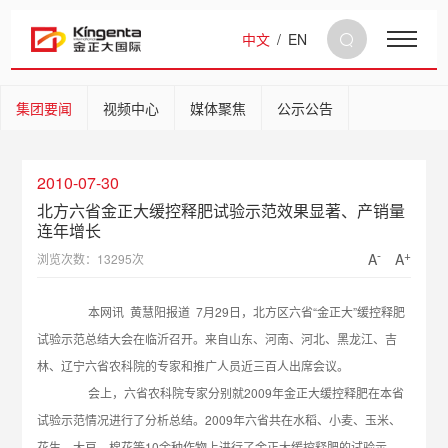
中文
/
EN
集团要闻
视频中心
媒体聚焦
公示公告
2010-07-30
北方六省金正大缓控释肥试验示范效果显著、产销量
连年增长
-
+
A
A
浏览次数：13295次
本网讯 黄慧阳报道 7月29日，北方区六省“金正大”缓控释肥
试验示范总结大会在临沂召开。来自山东、河南、河北、黑龙江、吉
林、辽宁六省农科院的专家和推广人员近三百人出席会议。
会上，六省农科院专家分别就2009年金正大缓控释肥在本省
试验示范情况进行了分析总结。2009年六省共在水稻、小麦、玉米、
花生、大豆、棉花等10余种作物上进行了金正大缓控释肥的试验示