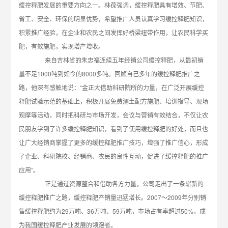
缓控释肥发展的重要方向之一。林葆强调，缓控释肥具有增效、节肥、
省工、安全、环保的明显优势，希望推广人员认真学习缓控释肥知识，
积累推广经验，在企业和农民之间发挥好桥梁纽带作用，让农民科学买
肥，有效施肥，实现增产增收。
来自吉林省的朱忠福连续五年经销公司缓控释肥，从最初销
量不足1000吨到如今的8000多吨。回顾自己多年的缓控释肥推广之
路，他深有感触地说：“金正大借助科研院所的力量，在广泛开展缓控
释肥试验示范的基础上，积极开展免费测土配方施肥、培训指导、现场
观摩等活动，同时把科研与市场开发，会议与营销有效结合，不仅让农
民朋友学到了许多缓控释肥知识，看到了使用缓控释肥的好处，而且也
让广大经销商掌握了更多的缓控释肥推广技巧，增强了推广信心，形成
了企业、科研院校、经销商、农民的良性互动，促进了缓控释肥的推广
应用”。
正是通过资源整合和借助各方力量，公司走出了一条崭新的
缓控释肥推广之路，缓控释肥产销量迅猛增长。2007～2009年分别销
售缓控释肥约为29万吨、36万吨、59万吨，市场占有率超过50%，成
为我国缓控释肥产业发展的领跑者。