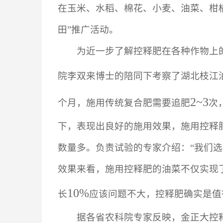
在玉米、水稻、棉花、小麦、油菜、柑
田”推广活动。
为近一步了解控释肥在各种作物上
院
李双来
博士的陪同下考察了湖北枝江
2~3
个月，施用传统复合肥需要追肥
次
下，表现出良好的施用效果，施用控释
数量多。负责试验的专家介绍：“我们
效果来看，施用控释肥的油菜不仅实现
10%
长
应该问题不大，控释肥确实是值
据各省农科院专家反映，金正大控释