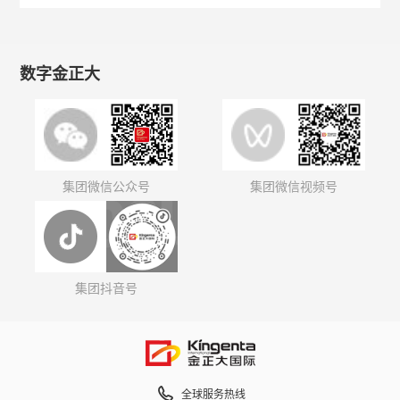
数字金正大
集团微信公众号
集团微信视频号
集团抖音号
全球服务热线