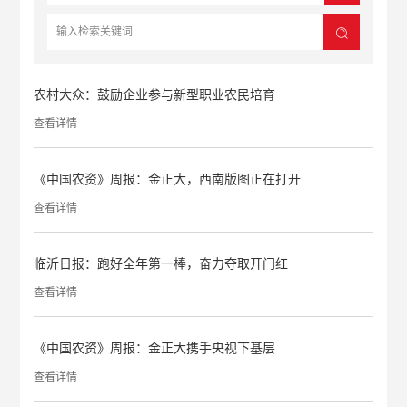
农村大众：鼓励企业参与新型职业农民培育
查看详情
《中国农资》周报：金正大，西南版图正在打开
查看详情
临沂日报：跑好全年第一棒，奋力夺取开门红
查看详情
《中国农资》周报：金正大携手央视下基层
查看详情