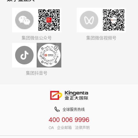
集团微信公众号
集团微信视频号
集团抖音号
全球服务热线
400 006 9996
OA
企业邮箱
法律声明