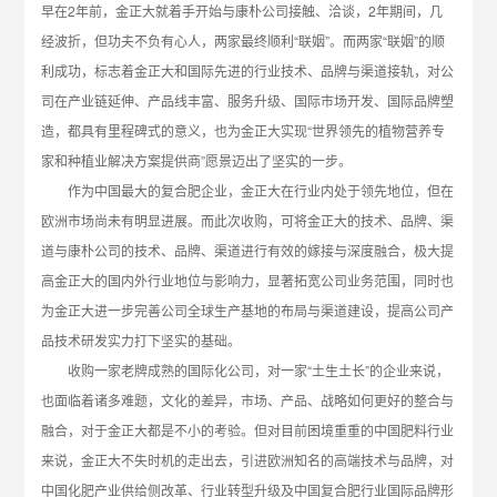
早在2年前，金正大就着手开始与康朴公司接触、洽谈，2年期间，几
经波折，但功夫不负有心人，两家最终顺利“联姻”。而两家“联姻”的顺
利成功，标志着金正大和国际先进的行业技术、品牌与渠道接轨，对公
司在产业链延伸、产品线丰富、服务升级、国际市场开发、国际品牌塑
造，都具有里程碑式的意义，也为金正大实现“世界领先的植物营养专
家和种植业解决方案提供商”愿景迈出了坚实的一步。
作为中国最大的复合肥企业，金正大在行业内处于领先地位，但在
欧洲市场尚未有明显进展。而此次收购，可将金正大的技术、品牌、渠
道与康朴公司的技术、品牌、渠道进行有效的嫁接与深度融合，极大提
高金正大的国内外行业地位与影响力，显著拓宽公司业务范围，同时也
为金正大进一步完善公司全球生产基地的布局与渠道建设，提高公司产
品技术研发实力打下坚实的基础。
收购一家老牌成熟的国际化公司，对一家“土生土长”的企业来说，
也面临着诸多难题，文化的差异，市场、产品、战略如何更好的整合与
融合，对于金正大都是不小的考验。但对目前困境重重的中国肥料行业
来说，金正大不失时机的走出去，引进欧洲知名的高端技术与品牌，对
中国化肥产业供给侧改革、行业转型升级及中国复合肥行业国际品牌形