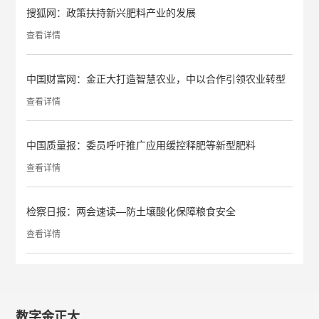
搜狐网：政策扶持新兴肥料产业的发展
查看详情
中国财富网：金正大打造智慧农业，中以合作引领农业转型
查看详情
中国质量报：委员呼吁推广应用缓控释肥等新型肥料
查看详情
检察日报：两会速读—防土壤酸化保障粮食安全
查看详情
数字金正大