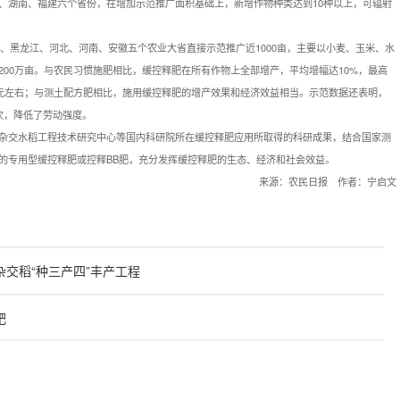
、湖南、福建六个省份，在增加示范推广面积基础上，新增作物种类达到10种以上，可辐射
、黑龙江、河北、河南、安徽五个农业大省直接示范推广近1000亩，主要以小麦、玉米、水
00万亩。与农民习惯施肥相比，缓控释肥在所有作物上全部增产，平均增幅达10%，最高
0元左右；与测土配方肥相比，施用缓控释肥的增产效果和经济效益相当。示范数据还表明，
次，降低了劳动强度。
交水稻工程技术研究中心等国内科研院所在缓控释肥应用所取得的科研成果，结合国家测
的专用型缓控释肥或控释BB肥，充分发挥缓控释肥的生态、经济和社会效益。
来源：农民日报 作者：宁启文
交稻“种三产四”丰产工程
肥