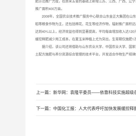
肥示范推广力度，在原来五省的基础上新增江苏、江西、广西、辽宁
推广面积400万亩。
2008年，全国农业技术推广服务中心联合山东金正大集团在山东
稻等粮食作物为主，还包括棉花、花生等经济作物，辐射推广面积达2
达到40%以上，经济效益也得到显著提高，平均每亩增加收入达12
缓控释肥减少用工成本，在夏玉米种植上尤为突出，生育期仅施肥1
据介绍，该公司还将借助与山东农业大学、中国农业大学、国家杂
土配方施肥与养分资源综合管理的技术平台，开发适合作物生产规律
上一篇：新华网：袁隆平委员——依靠科技实施超级杂
下一篇：中国化工报：人大代表呼吁加快发展缓控释