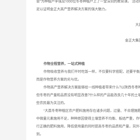
会”为种植户李强及1000位冬枣种植户上了一堂深刻的教育课。 
足以证明金正大高产营养解决方案的强大魅力。
大
金正大集
作物全程营养，一站式种植
作物吸收营养与我们平时吃饭一样，不仅要科学搭配，还要平衡
而是作物营养方案的劣与优。
作物高产营养解决方案能够给一线种植者带来什么?以陕西冬枣
但冬枣的产量和品质没有明显改善?什么样的产品能改良几十年的土
些农民最为关注的。
“大荔冬枣种植区农户肥料施用存在诸多问题，过量、不合理施
中微量元素施用不足，种种原因使得土壤营养不均衡、板结严重，作
行正确的肥料施用，降低使用量的同时提高冬枣的品质和产量，另外
到。