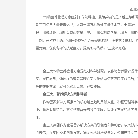
西北
“作物营养管理方案区别于传统种植，最为关键的是了解土壤所需
期盲目使用大量元素化肥，大荔土壤有机质处于极低水平，土壤次生
良土壤微环境，增加有益菌数量，提高土壤有机质含量，增强土壤的
问题，并对症下药。“抓住冬枣生产的关键施肥期，注重秋季底肥、
量元素，优化冬枣的抗逆能力，提高冬枣品质。”王波补充道。
金正大作物营养管理方案是经过科学搭配，以作物营养需求规律
案。显而易见，像这样的营养管理方案很难依靠亿万农民实践总结，
理的施肥方案，就可以实现高效、轻松种植。
金正大，营养解决方案推动者
作物营养解决方案推出的核心是土地利用最大化，种植管理科学
肥、管理有机结合，贯穿作物营养的各个阶段，保证了方案的科学与
求。
金正大集团作为全程营养解决方案的引领者和推动者，以“成为
胜表示，在集团技术创新方面，通过技术超常规投入，公司已建立了