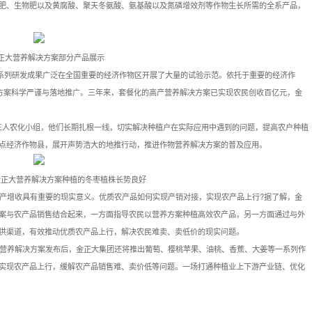
肥、生物肥以及黄腐酸、聚天冬氨酸、氨基酸以及氮磷增效剂等作物生长所需的全系产品，
正大营养解决方案部分产品展示
一系列研发成果广泛在全国重要的经济作物区开展了大量的试验示范。依托于重要的经济作
决方案科学严谨与落地推广。三年来，套餐化的高产营养解决方案已实现农民创收百亿元，金
三人农化小组，他们长期扎根一线，切实解决种植户在实际应用中遇到的问题，提高农户种植
重点经济作物县，展开声势浩大的地推行动，推进作物营养解决方案的普及应用。
金正大营养解决方案种植的冬枣植株长势良好
产增收具有重要的现实意义。优质农产品如何实现产销对接，实现农产品上行?据了解，金
案与农产品销售结合起来，一方面指导农民以营养方案种植高效农产品，另一方面通过与外
供渠道，有效推动优质农产品上行，解决农民难卖、卖低价的现实问题。
营养解决方案发布后，金正大集团还将推出葡萄、樱桃苹果、油桃、香蕉、大姜等一系列作
实现农产品上行，缓解农产品销售难、卖价低等问题。一场打通种植业上下游产业链、优化