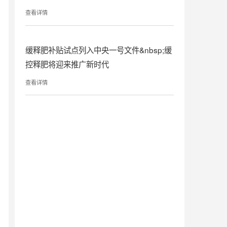
缓控释肥工程技术研究中心主任万连步
查看详情
缓释肥补贴试点列入中央一号文件&nbsp;缓
控释肥将迎来推广新时代
查看详情