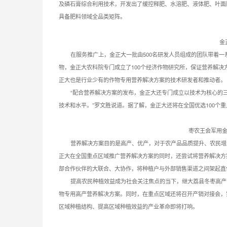
及磷石膏综合利用技术，开发出了缓控释肥、水溶肥、液体肥、叶面
具备肥料领域全品类矩阵。
金
在服务推广上，金正大一批由500名研发人员组成的团队带着
物，金正大农科院专门成立了100个经济作物研究所，保证营养解
正大也是行业少有的作物专用营养解决方案的技术研发者和推动者。
“配合营养解决方案的发布，金正大还专门成立以技术为核心的
技术和水平。”罗文胜说道。据了解，金正大还将在全国优选100个
枣农王会军用
营养解决方案目的是高产、优产，对于农产品品质提升、农民增
正大在全国重点区域推广营养解决方案的同时，还尝试将营养解决方
部合作伙伴的大联合、大协作，将种植户与外部销售渠道之间架起直
提高农民种植效益成为社会关注焦点的当下，继大荔县冬枣高产
物专用高产营养解决方案。同时，在重点区域还将召开产销对接会，
区域种植结构、提高区域种植效益的产业革命即将打响。