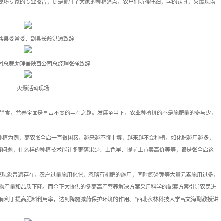
活动现场专家的专业报告，更是抓住了大家的种植痛点，农户们听得仔细，学的认真，火爆现场
荔县委常委、副县长段洪涛致辞
团总裁助理兼陕西公司总经理张祥致辞
火爆活动现场
膳食，营养全面是亘古不变的丰产之路。发展至当下，农业种植拼的不是施肥量的多与少，
种植为例，枣农张全启一直很困惑，越来越不懂土壤，越来越不会种植，如化肥越用越多，
壤问题，什么样的种植技术能让冬枣落果少、上色早、提前上市卖高价等等，都是张全启这
肥现象普遍存在，农户过量施用化肥，忽略有机肥的施用，同时氮磷钾等大量元素施用过多，
物产量和品质下降。而金正大提供的冬枣高产营养解决方案采用科学的配套方案引导农民进
有利于提高肥料利用率，达到降施减药保护环境的作用。”西北农林科技大学高文海副教授讲