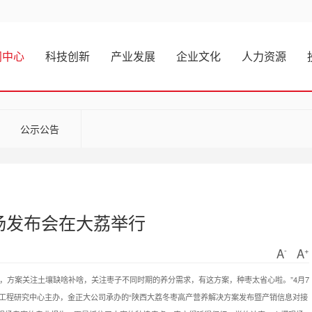
闻中心
科技创新
产业发展
企业文化
人力资源
公示公告
场发布会在大荔举行
-
+
A
A
方案，方案关注土壤缺啥补啥，关注枣子不同时期的养分需求，有这方案，种枣太省心啦。”4月7
工程研究中心主办，金正大公司承办的“陕西大荔冬枣高产营养解决方案发布暨产销信息对接