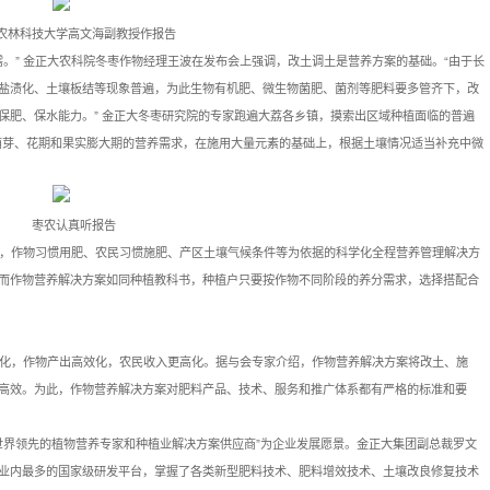
农林科技大学高文海副教授作报告
。” 金正大农科院冬枣作物经理王波在发布会上强调，改土调土是营养方案的基础。“由于长
盐渍化、土壤板结等现象普遍，为此生物有机肥、微生物菌肥、菌剂等肥料要多管齐下，改
保肥、保水能力。” 金正大冬枣研究院的专家跑遍大荔各乡镇，摸索出区域种植面临的普遍
萌芽、花期和果实膨大期的营养需求，在施用大量元素的基础上，根据土壤情况适当补充中微
枣农认真听报告
，作物习惯用肥、农民习惯施肥、产区土壤气候条件等为依据的科学化全程营养管理解决方
而作物营养解决方案如同种植教科书，种植户只要按作物不同阶段的养分需求，选择搭配合
化，作物产出高效化，农民收入更高化。据与会专家介绍，作物营养解决方案将改土、施
高效。为此，作物营养解决方案对肥料产品、技术、服务和推广体系都有严格的标准和要
世界领先的植物营养专家和种植业解决方案供应商”为企业发展愿景。金正大集团副总裁罗文
业内最多的国家级研发平台，掌握了各类新型肥料技术、肥料增效技术、土壤改良修复技术