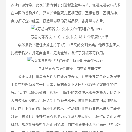
农业面源污染，此次并购有利于引进新型肥料技术，促进先进农业技术
在中国的普及推广。郭省长希望双方互相理解、互相包容、互相支持，
合力搞好企业经营，打造世界级的高端品牌，服务世界农业。
万总向郭省长（中），张市长（右）介绍康朴产品
临沭县委书记任庆虎主持了7月11日晚的交割庆典，他表示金正大
扎根于临沭，并走向全国、走向全球，发挥了引领示范作用。
临沭县县委书记任庆虎主持交割庆典仪式
金正大集团董事长万连步在致辞中表示，并购康朴是金正大发展史
上具有战略意义的一件大事，标志着金正大国际化取得了突破性的进
展。我们将以此为契机，积极利用康朴的先进技术和开发能力，使金正
大的技术研发能力迅速达到世界领先水平，做肥料领域中国智造的标
杆；向行业全面输出特种肥料技术，推动我国肥料行业技术进步与转型
升级；充分利用康朴的品牌影响力和全球营销网络，迅速推动金正大控
释肥、水溶肥等新型肥料走向全球，同时引进康朴园艺产品在中国市场