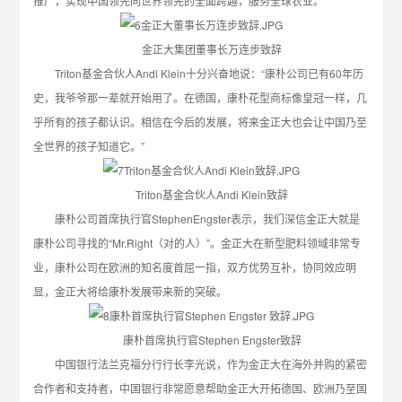
推广，实现中国领先向世界领先的全面跨越，服务全球农业。
金正大集团董事长万连步致辞
Triton基金合伙人Andi Klein十分兴奋地说：“康朴公司已有60年历
史，我爷爷那一辈就开始用了。在德国，康朴花型商标像皇冠一样，几
乎所有的孩子都认识。相信在今后的发展，将来金正大也会让中国乃至
全世界的孩子知道它。”
Triton基金合伙人Andi Klein致辞
康朴公司首席执行官StephenEngster表示，我们深信金正大就是
康朴公司寻找的“Mr.Right（对的人）”。金正大在新型肥料领域非常专
业，康朴公司在欧洲的知名度首屈一指，双方优势互补，协同效应明
显，金正大将给康朴发展带来新的突破。
康朴首席执行官Stephen Engster致辞
中国银行法兰克福分行行长李光说，作为金正大在海外并购的紧密
合作者和支持者，中国银行非常愿意帮助金正大开拓德国、欧洲乃至国