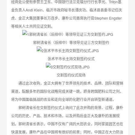
经商处公使衔参赞王卫东、中国银行法兰克福分行行长李光、Triton基
金负责人Andi Klein、临沂市政府秘书长谭庆功、临沭县县委书记任庆
虎、金正大集团董事长万连步、康朴公司首席执行官Stephen Engster
等相关人士共同见证交割。
郭树清省长（后排中）等领导见证三方交割签约
张术平市长主持交割签约仪式
交割签约仪式现场
通过此次收购，金正大拥有了世界领先的技术、品牌、团队和营销
渠道，酝酿多年的国际化战略完成关键一跳，跻身跨国肥料公司之列，
将为中国面临挑战的农业和走向全球的化肥行业开启转型新通道。
郭树清省长在交割签约仪式上询问了此次并购的背景、过程，康朴
公司的历史、产品、技术和市场，以及并购后金正大及康朴的发展规
划。郭树清省长表示，中国不仅有广阔的大田农业，同时家庭园艺也在
快速发展，康朴产品在中国将有很好的前景；同时，中国正在大力防治