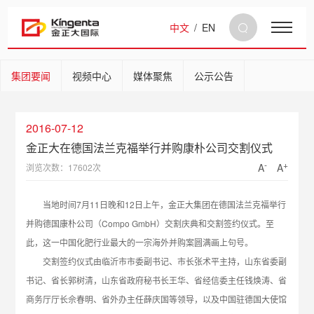
中文
/
EN
集团要闻
视频中心
媒体聚焦
公示公告
2016-07-12
金正大在德国法兰克福举行并购康朴公司交割仪式
-
+
A
A
浏览次数：17602次
当地时间7月11日晚和12日上午，金正大集团在德国法兰克福举行
并购德国康朴公司（Compo GmbH）交割庆典和交割签约仪式。至
此，这一中国化肥行业最大的一宗海外并购案圆满画上句号。
交割签约仪式由临沂市市委副书记、市长张术平主持，山东省委副
书记、省长郭树清，山东省政府秘书长王华、省经信委主任钱焕涛、省
商务厅厅长佘春明、省外办主任薛庆国等领导，以及中国驻德国大使馆