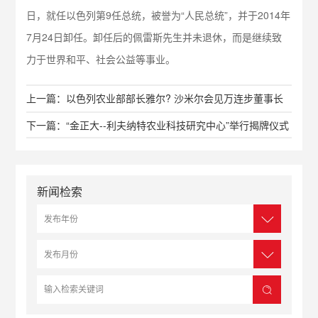
日，就任以色列第9任总统，被誉为“人民总统”，并于2014年
7月24日卸任。卸任后的佩雷斯先生并未退休，而是继续致
力于世界和平、社会公益等事业。
上一篇：以色列农业部部长雅尔? 沙米尔会见万连步董事长
下一篇：“金正大--利夫纳特农业科技研究中心”举行揭牌仪式
新闻检索