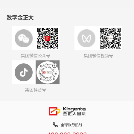
数字金正大
集团微信公众号
集团微信视频号
集团抖音号
全球服务热线