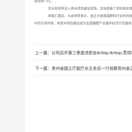
部领导一行。
农业部领导深入贵州项目建设现场，实地查看了项目相关情况，
听取汇报后，与会领导表示，金正大是我国肥料行业的科技先导
中的引领作用，将贵州项目建设成为全国磷肥产业循环经济示范基地
上一篇：公司召开第三季度述职会&nbsp;&nbsp;
下一篇：贵州省国土厅副厅长王赤兵一行视察贵州金