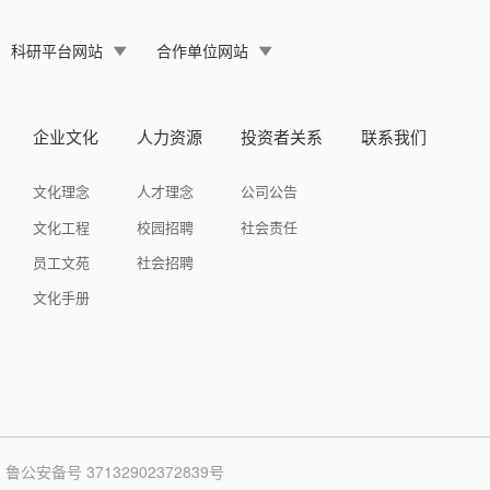
科研平台网站
合作单位网站
企业文化
人力资源
投资者关系
联系我们
文化理念
人才理念
公司公告
文化工程
校园招聘
社会责任
员工文苑
社会招聘
文化手册
鲁公安备号 37132902372839号