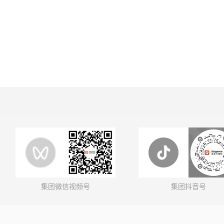
集团微信视频号
集团抖音号