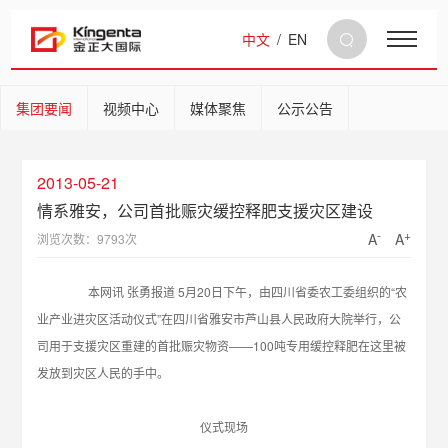
中文
/
EN
集团要闻
视频中心
媒体聚焦
公示公告
2013-05-21
情系雅安，公司首批赈灾缓控释肥支援灾区建设
-
+
A
A
浏览次数：9793次
本网讯 张勇报道 5月20日下午，由四川省委农工委组织的“农
业产业进灾区活动仪式”在四川省雅安市芦山县人民政府大院举行，公
司用于支援灾区重建的首批赈灾物资——100吨专用缓控释肥在这里被
发放到灾区人民的手中。
仪式现场