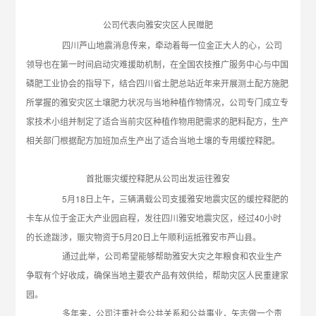
公司代表向雅安灾区人民赠肥
四川芦山地震消息传来，牵动着每一位金正大人的心，公司
领导也在第一时间启动灾难援助机制，在全国农技推广服务中心与中国
磷肥工业协会的指导下，结合四川省土肥总站近年来开展测土配方施肥
所掌握的雅安灾区土壤肥力状况与当地种植作物情况，公司专门成立专
家技术小组并制定了适合当前灾区种植作物用肥需求的肥料配方，生产
相关部门根据配方加班加点生产出了适合当地土壤的专用缓控释肥。
首批赈灾缓控释肥从公司出发运往雅安
5月18日上午，三辆满载公司支援雅安地震灾区的缓控释肥的
卡车从位于金正大产业园启程，发往四川雅安地震灾区，经过40小时
的长途跋涉，赈灾物资于5月20日上午顺利运抵雅安市芦山县。
通过此举，公司希望能够帮助雅安大灾之年粮食和农业生产
争取有个好收成，确保当地主要农产品有效供给，帮助灾区人民重建家
园。
多年来，公司注重社会公共关系和公益事业，矢志做一个责