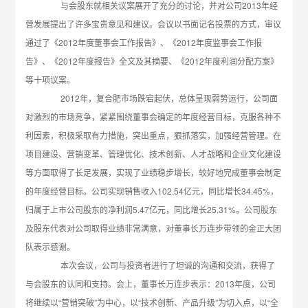
与会股东就相关议案展开了充分的讨论，并对公司2013年经
营发展提出了许多宝贵意见和建议。会议以书面记名投票的方式，审议
通过了《2012年度董事会工作报告》、《2012年度监事会工作报
告》、《2012年度报告》全文及其摘要、《2012年度利润分配方案》
等十项议案。
2012年，复合肥市场跌宕起伏，总体呈现弱势运行，公司面
对激烈的市场竞争，紧紧围绕董事会确定的年度经营目标，克服各种不
利因素，积极采取有力措施，突出重点，狠抓落实，加强经营管理。在
项目建设、营销变革、管理优化、技术创新、人才战略和企业文化建设
等方面取得了长足发展，实现了业绩稳步增长，较好地完成董事会制定
的年度经营目标。公司实现销售收入102.54亿元，同比增长34.45%，
归属于上市公司股东的净利润5.47亿元，同比增长25.31%。公司股东
及股东代表对公司取得业绩非常满意，对董事长万连步带领的金正大团
队表示感谢。
本次会议，公司与投资者进行了坦诚的沟通和交流，获得了
与会股东的认同和支持。会上，董事长万连步表示：2013年度，公司
将继续以“营销突破”为中心，以“技术创新、产品升级”为切入点，以“全