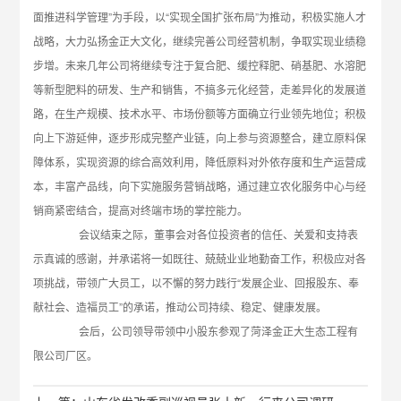
面推进科学管理”为手段，以“实现全国扩张布局”为推动，积极实施人才
战略，大力弘扬金正大文化，继续完善公司经营机制，争取实现业绩稳
步增。未来几年公司将继续专注于复合肥、缓控释肥、硝基肥、水溶肥
等新型肥料的研发、生产和销售，不搞多元化经营，走差异化的发展道
路，在生产规模、技术水平、市场份额等方面确立行业领先地位；积极
向上下游延伸，逐步形成完整产业链，向上参与资源整合，建立原料保
障体系，实现资源的综合高效利用，降低原料对外依存度和生产运营成
本，丰富产品线，向下实施服务营销战略，通过建立农化服务中心与经
销商紧密结合，提高对终端市场的掌控能力。
会议结束之际，董事会对各位投资者的信任、关爱和支持表
示真诚的感谢，并承诺将一如既往、兢兢业业地勤奋工作，积极应对各
项挑战，带领广大员工，以不懈的努力践行“发展企业、回报股东、奉
献社会、造福员工”的承诺，推动公司持续、稳定、健康发展。
会后，公司领导带领中小股东参观了菏泽金正大生态工程有
限公司厂区。