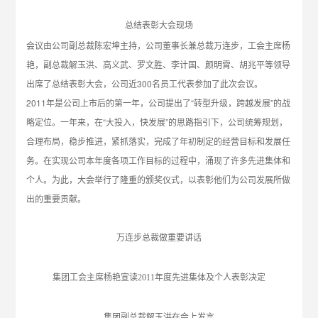
总结表彰大会现场
会议由公司副总裁陈宏坤主持，公司董事长兼总裁万连步，工会主席杨
艳，副总裁解玉洪、高义武、罗文胜、李计国、颜明霄、胡兆平等领导
出席了总结表彰大会，公司近300名员工代表参加了此次会议。
2011年是公司上市后的第一年，公司提出了“转型升级，跨越发展”的战
略定位。一年来，在“大投入，快发展”的思路指引下，公司统筹规划，
合理布局，稳步推进，紧抓落实，完成了年初制定的经营目标和发展任
务。在实现公司本年度各项工作目标的过程中，涌现了许多先进集体和
个人。为此，大会举行了隆重的颁奖仪式，以表彰他们为公司发展所做
出的重要贡献。
万连步总裁做重要讲话
集团工会主席杨艳宣读2011年度先进集体及个人表彰决定
集团副总裁解玉洪在会上发言