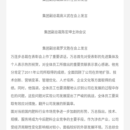
集团副总裁高义武在会上发言
集团副总裁陈宏坤主持会议
集团副总裁罗文胜在会上发言
万连步总裁在表彰会上作了重要讲话，万总首先对受表彰的先进集体及
个人表示热烈祝贺，对全体员工所做出的重要贡献表示衷心感谢。他充
分肯定了2011年公司所取得的成绩，全面回顾了公司在异地扩张、技
术创新、营销变革、管理优化、人才培养、企业文化等方面取得的成
绩。同时，他强调，全体员工也要清醒地认识到公司在发展的过程中存
在的问题，这些问题对实现公司发展提出了严峻的挑战，全体员工要采
取有效应对措施，翻开公司发展的新篇章。
面对当前国内肥料行业市场竞争进一步加剧的形势，万总指出，技术、
规模、服务将成为今后肥料企业竞争的主要手段，作为涉农产业，公司
受经济周期性变化影响相对较小，面临较好的外部发展环境。万总综合