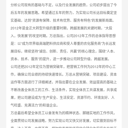
分析公司现有的基础与不足，以及行业发展的趋势，公司初步提出了今
后五年的发展思路。希望通过五年的努力，为实现公司长远目标奠定坚
实基础，达到“资源有保障、技术有优势、服务有特色”的发展新局面。
2012年是金正大转型升级的重要时期，跨越发展的关键时期，“大投
入，快发展”的攻坚时期。万总指出，公司2012年工作的总体指导思想
是：以“成为世界级高端肥料供应商和受人尊重的农化服务商”为长远发
展目标，继续坚持“诚信、创新、责任、共赢”的核心理念，围绕“人本、
资本、技术、服务”的提升，进一步推动公司转型升级、跨越发展。
公司还把2012年定位为营销突破年，把营销工作列为2012年的中心工
作，确保公司业绩的持续快速增长。万总从营销突破、项目建设、资本
运作等方面进行了详细阐述，并指出要在企业发展、效益提高的基础上
不断改善全体员工的工作、生活条件，实现全体员工共谋发展，共享成
果，把公司建设成为“生产安全、生活安定、资源节约、环境友好、人
气旺盛、充满活力”的和谐企业。
万总最后希望全体员工以奋发有为的精神状态、脚踏实地的工作作风，
全面贯彻公司发展战略，努力实现公司又快又好发展，切实做到目标不