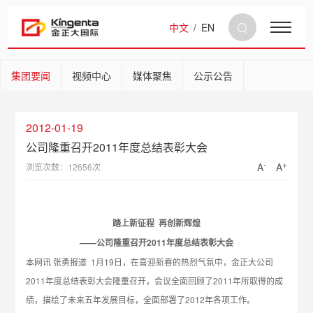
中文
/
EN
集团要闻
视频中心
媒体聚焦
公示公告
2012-01-19
公司隆重召开2011年度总结表彰大会
-
+
A
A
浏览次数：12656次
踏上新征程 再创新辉煌
——公司隆重召开2011年度总结表彰大会
本网讯 张勇报道 1月19日，在喜迎新春的热烈气氛中，金正大公司
2011年度总结表彰大会隆重召开，会议全面回顾了2011年所取得的成
绩，描绘了未来五年发展目标，全面部署了2012年各项工作。