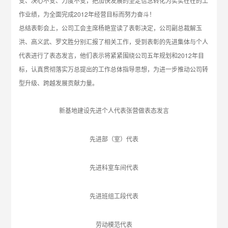
变、决心不变、力度不变，把加快发展的坚定信念转化为实实在在的工
作业绩，为全面完成2012年经营目标而努力奋斗！
总结表彰会上，公司工会主席杨艳宣读了表彰决定，公司副总裁解玉
洪、高义武、罗文胜分别汇报了相关工作，受到表彰的先进集体与个人
代表进行了表态发言，他们表示将紧紧围绕公司五年规划和2012年目
标，认真贯彻落实万总提出的工作总体指导思想，为进一步推动公司转
型升级、跨越发展贡献力量。
新基地建设先进个人代表张营做表态发言
先进部（室）代表
先进科室车间代表
先进班组工段代表
劳动模范代表