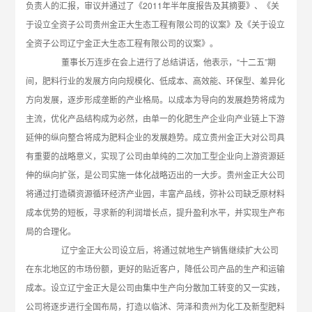
负责人的汇报，审议并通过了《2011年半年度报告及其摘要》、《关
于设立全资子公司贵州金正大生态工程有限公司的议案》及《关于设立
全资子公司辽宁金正大生态工程有限公司的议案》。
董事长万连步在会上进行了总结讲话，他表示，“十二五”期
间，肥料行业的发展方向向规模化、低成本、高效能、环保型、差异化
方向发展，逐步形成垄断的产业格局。以成本为导向的发展趋势将成为
主流，优化产品结构成为必然，由单一的化肥生产企业向产业链上下游
延伸的纵向整合将成为肥料企业的发展趋势。成立贵州金正大对公司具
有重要的战略意义，实现了公司由单纯的二次加工型企业向上游资源延
伸的纵向扩张，是公司实施一体化战略迈出的一大步。贵州金正大公司
将通过打造磷资源循环经济产业园，丰富产品线，弥补公司缺乏原材料
成本优势的短板，寻求新的利润增长点，提升盈利水平，并实现生产布
局的合理化。
辽宁金正大公司设立后，将通过就地生产销售继续扩大公司
在东北地区的市场份额，更好的贴近客户，降低公司产品的生产和运输
成本。设立辽宁金正大是公司由集中生产向分散加工转变的又一实践，
公司将逐步进行全国布局，打造以临沭、菏泽和贵州为化工及新型肥料