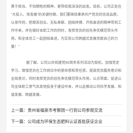
勇于担当、不怕牺牲的精神，更带给我深深的启发。目前，公司正处在
“大投入、快发展”的关键时期，我们要继续秉承共产党员的优良品质，
以身作则，把艰苦创业、无私奉献、团结拼搏、开拓奋进的精神带到工
作中来，并在做好本职工作的同时，发挥党员的创先争优模范带头作
用，和全体员工一起团结奋进，为实现公司跨越式发展贡献自己的力
量！”
据了解，公司以庆祝建党90周年系列活动为契机，加强党史
学习，增强党员在工作岗位中的使命感和责任感，提高党员服务意识和
全局意识，同时发挥党员的创先争优模范带头作用，以点带面，促进公
司全体职工意气风发地投身于建设中来，并以此推动公司科学发展、和
谐发展、跨越发展。
上一篇：贵州省福泉市考察团一行到公司参观交流
下一篇：公司成为环保生态肥料认证首批获证企业