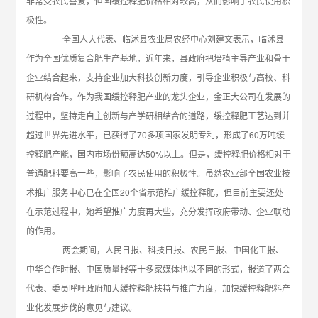
非常受农民喜爱，但国缓控释肥价格相对较高，从而影响了农民使用积
极性。
全国人大代表、临沭县农业局农经中心刘建文表示，临沭县
作为全国优质复合肥生产基地，近年来，县政府把培植主导产业和骨干
企业结合起来，支持企业加大科技创新力度，引导企业积极与高校、科
研机构合作。作为我国缓控释肥产业的龙头企业，金正大公司在发展的
过程中，坚持走自主创新与产学研相结合的道路，缓控释肥工艺达到并
超过世界先进水平，已获得了70多项国家发明专利，形成了60万吨缓
控释肥产能，国内市场份额高达50%以上。但是，缓控释肥价格相对于
普通肥料要高一些，影响了农民使用的积极性。虽然农业部全国农业技
术推广服务中心已在全国20个省示范推广缓控释肥，但目前主要还处
在示范过程中，她希望推广力度再大些，充分发挥政府带动、企业联动
的作用。
两会期间，人民日报、科技日报、农民日报、中国化工报、
中华合作时报、中国质量报等十多家媒体也以不同的形式，报道了两会
代表、委员呼吁政府加大缓控释肥扶持与推广力度，加快缓控释肥料产
业化发展步伐的意见与建议。