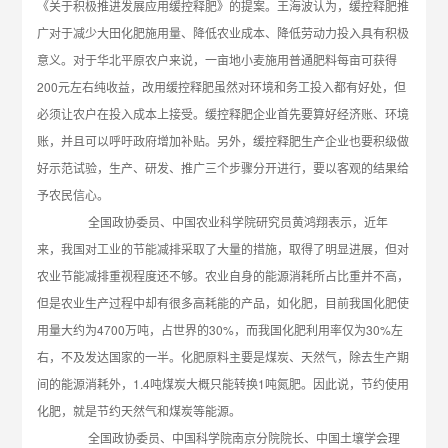
《关于积极推进发展应用缓控释肥》的提案。王海波认为，缓控释肥推
广对于减少大田化肥施用量、降低农业成本、降低劳动力投入具有积极
意义。对于华北平原农户来说，一亩地小麦施用普通肥料每亩可获得
200元左右纯收益，改用缓控释肥虽然对环境和务工投入都有好处，但
必须让农户在投入成本上接受。缓控释肥企业首先要算好经济账、环境
账，并且可以呼吁政府增加补贴。另外，缓控释肥生产企业也要积级做
好示范试验，生产、研发、推广三个步骤分开进行，要以客观的结果给
予农民信心。
全国政协委员、中国农业科学院研究员黄鸿翔表示，近年
来，我国对工业的节能减排采取了大量的措施，取得了明显进展，但对
农业节能减排重视程度还不够。农业自身的能源消耗所占比重并不高，
但是农业生产过程中却有很多高耗能的产品，如化肥，目前我国化肥使
用量大约为4700万吨，占世界的30%，而我国化肥利用率仅为30%左
右，不及发达国家的一半。化肥原料主要是煤炭、天然气，除去生产期
间的能源消耗外，1.4吨煤炭大概只能转换1吨氮肥。因此说，节约使用
化肥，就是节约天然气和煤炭等能源。
全国政协委员、中国科学院南京分院院长、中国土壤学会理