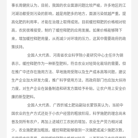
事长周健民认为，目前，我国的农业面源问题比较严峻，许多地区的江
河湖泊都受到污染的影响，越是用肥多的地方，面源污染就越严重。提
高化肥的利用率，才能在治理上取得成效。目前缓控释肥的价格相对较
高，农民很难接受，制约了缓控释肥的应用发展。如果价格能够降下
来，增加缓控释肥用量，从而减少对环境的压力，这其中需要政府的政
策扶持。
全国人大代表、河南省农业科学院小麦研究中心主任许为钢
表示，缓控释肥作为一种新型肥料，符合农业对轻简化栽培的需要。但
在推广中还存在施用方法、旱地施用受限以及生产成本高等问题，建议
生产企业加大研发力度，推广科学使用方法，而政府部门也应加大扶持
力度，对生产企业在装备制造和研发方面给予补贴，让农户用上安全价
廉的新型肥料。
全国人大代表、广西忻城土肥站副站长蒙铁英认为，当前中
国农业的生产方式还处于小农户经营的粗放阶段，科学施肥的理念尚未
普及到所有农户，再加上进城打工农民的增加，农业生产劳力相对减
少，农业施肥更加粗放。缓控释肥能够做到一次施肥或减少施肥次数，