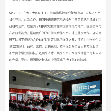
5月20日，在金正大的助推下，德国施诺德研究院和中国三家科研平台
机构签约。此次合作，德国施诺德研究院选择与中国三家肥料领域的科
研机构合作，就是为了加快增效技术在中国的落地与推广，提高技术与
产品研发能力，搭建更广阔的产学研合作平台。通过此次合作，施诺德
研究院将不仅能为合作伙伴提供定制化的增效方案，还将为合作伙伴提
供增效原料、品牌、渠道、营销策划、技术服务等全面定制方案服务；
不仅共享增效新科技，还共享人才、共享平台，从而推动整个行业未来
的升级。至此，德国增效技术在中国完成了“从1到4”的跨越。