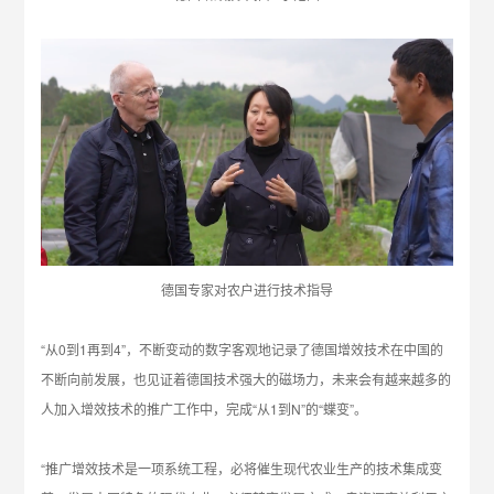
德国专家对农户进行技术指导
“从0到1再到4”，不断变动的数字客观地记录了德国增效技术在中国的
不断向前发展，也见证着德国技术强大的磁场力，未来会有越来越多的
人加入增效技术的推广工作中，完成“从1到N”的“蝶变”。
“推广增效技术是一项系统工程，必将催生现代农业生产的技术集成变