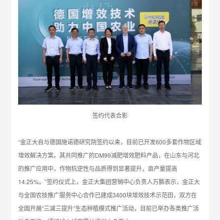
签约代表合影
“金正大自与德国施诺德研究院签约以来，目前已开发600多套作物区域
增效解决方案。其共同推广的DM99减肥增效肥料产品，在山东与河北
的推广应用中，作物抗逆性与品质得到显著提升，亩产量提高
14.25%。”签约仪式上，金正大集团营销中心负责人万鹏表示，金正大
与全国农技推广服务中心合作已建成3400块增效技术示范田，双方在
全国开展“三减三提升”生态种植模式推广活动，目前已举办各类推广活