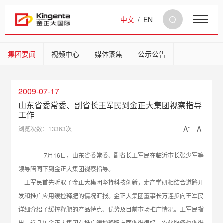
中文
/
EN
集团要闻
视频中心
媒体聚焦
公示公告
2009-07-17
山东省委常委、副省长王军民到金正大集团视察指导
工作
-
+
A
A
浏览次数：13363次
7月16日，山东省委常委、副省长王军民在临沂市长张少军等
领导陪同下到金正大集团视察指导。
王军民首先听取了金正大集团坚持科技创新，走产学研相结合道路开
发和推广应用缓控释肥的情况汇报。金正大集团董事长万连步向王军民
详细介绍了缓控释肥的产品特点、优势及目前市场推广情况。王军民指
出，近几年金正大集团在推广缓控释肥方面做得很好，农化服务也做得