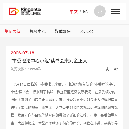
中文
/
EN
集团要闻
视频中心
媒体聚焦
公示公告
2006-07-18
“市委理论中心小组”读书会来到金正大
-
+
A
A
浏览次数：12258次
7月14日由临沂市市委书记李群、市长连承敏带队的 “市委理论中心
小组”读书会一行来到了临沭，检查县区经济发展状况，在县委领导的
陪同下来到了山东金正大公司。市、县委领导小组对金正大控释肥车间
进行了重点的视察，山东金正大党委书记张晓义就公司控释肥的现有规
模、发展方向与目标等情况向领导做了详细的汇报，市委、县委领导对
金正大控释肥这一新型产品给予了很高的评价，相信在市委、县委领导