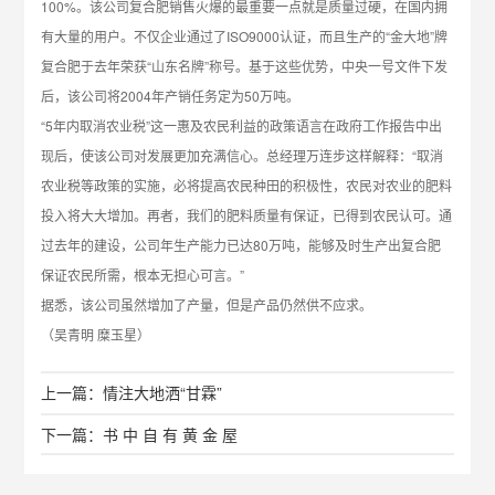
100%。该公司复合肥销售火爆的最重要一点就是质量过硬，在国内拥
有大量的用户。不仅企业通过了ISO9000认证，而且生产的“金大地”牌
复合肥于去年荣获“山东名牌”称号。基于这些优势，中央一号文件下发
后，该公司将2004年产销任务定为50万吨。
“5年内取消农业税”这一惠及农民利益的政策语言在政府工作报告中出
现后，使该公司对发展更加充满信心。总经理万连步这样解释：“取消
农业税等政策的实施，必将提高农民种田的积极性，农民对农业的肥料
投入将大大增加。再者，我们的肥料质量有保证，已得到农民认可。通
过去年的建设，公司年生产能力已达80万吨，能够及时生产出复合肥
保证农民所需，根本无担心可言。”
据悉，该公司虽然增加了产量，但是产品仍然供不应求。
（吴青明 糜玉星）
上一篇：情注大地洒“甘霖”
下一篇：书 中 自 有 黄 金 屋