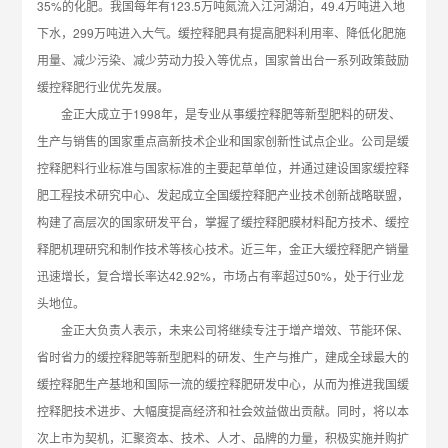
35%的化肥。我国每年有123.5万吨氮流入江河湖泊，49.4万吨进入地
下水，299万吨进入大气。缓控释肥具有提高肥料利用率、降低化肥施
用量、减少污染、减少劳动力投入等优点，国家曾出台一系列政策鼓励
缓控释肥行业优先发展。
金正大成立于1998年，是专业从事缓控释肥等新型肥料的研发、
生产与销售的国家重点高新技术企业和国家创新性试点企业。公司是缓
控释肥料行业标准与国家标准的主要起草单位，并通过建设国家缓控释
肥工程技术研究中心、发起成立全国缓控释肥产业技术创新战略联盟，
构建了高层次的国家研发平台，掌握了缓控释肥膜材料配方技术、缓控
释肥机理研究和制作技术等核心技术。近三年，金正大缓控释肥产销量
迅速增长，复合增长率达42.92%，市场占有率超过50%，处于行业龙
头地位。
金正大负责人表示，未来公司将继续专注于增产增效、节能环保、
省时省力的缓控释肥等新型肥料的研发、生产与推广，建成全球最大的
缓控释肥生产基地和国际一流的缓控释肥研发中心，从而为推进我国缓
控释肥技术进步、大幅度提高经济和社会效益做出贡献。同时，将以本
次上市为契机，汇聚资本、技术、人才、品牌的力量，积极实施并购扩