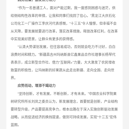
“作为一名普通工人，面对产能过剩，我一度感到困惑与迷茫，供
给侧结构性改革的举措，让我和同事们找回了信心。”黑龙江大庆石化
公司化工一厂操作工李庆河代表感慨，“十三五”令人憧憬，但幸福不会
从天降，要发展就要进行改革，落实改革措施，释放改革红利，在改革
中实现美好愿景，让群众有更多的获得感。
“认清大势谋划发展，往往容易成功，否则就会吃力不讨好，白白
浪费时间和精力。”新疆昌吉州玛纳斯县亿鑫果品合作社理事长杨琴代
表表示，成立新型合作社、借力“互联网+”力量，大大激发了农民增收
致富的积极性，让玛纳斯的好果蔬从此走出新疆、走向全国、走向世
界。
应势而动，增添不竭动力
“坚持创新，才有发展，不断创新，才有未来。”中国农业科学院果
树研究所所长刘凤之委员认为，新发展理念，首要就是创新，产业结构
要转型升级，产品要提高竞争力，根本出路在于深入实施创新驱动发展
战略，从而促进经济的换挡提速，做到可持续发展，实现“十三五”宏伟
蓝图。