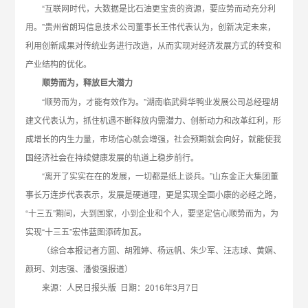
“互联网时代，大数据是比石油更宝贵的资源，要应势而动充分利
用。”贵州省朗玛信息技术公司董事长王伟代表认为，创新决定未来，
利用创新成果对传统业务进行改造，从而实现对经济发展方式的转变和
产业结构的优化。
顺势而为，释放巨大潜力
“顺势而为，才能有效作为。”湖南临武舜华鸭业发展公司总经理胡
建文代表认为，抓住机遇不断释放内需潜力、创新动力和改革红利，形
成增长的内生力量，市场信心就会增强，社会预期就会向好，就能使我
国经济社会在持续健康发展的轨道上稳步前行。
“离开了实实在在的发展，一切都是纸上谈兵。”山东金正大集团董
事长万连步代表表示，发展是硬道理，更是实现全面小康的必经之路，
“十三五”期间，大到国家，小到企业和个人，要坚定信心顺势而为，为
实现“十三五”宏伟蓝图添砖加瓦。
（综合本报记者方圆、胡雅婷、杨远帆、朱少军、汪志球、黄娴、
颜珂、刘志强、潘俊强报道）
来源：人民日报头版 日期：2016年3月7日