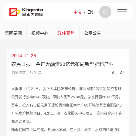
中文
/
EN
集团要闻
视频中心
媒体聚焦
公示公告
2014-11-25
农民日报：金正大融资20亿元布局新型肥料产业
-
+
A
A
浏览次数：5401次
本报讯 11月21日，金正大集团发布公告，该公司向8名特定投资者非
公开发行股票8142万股，每股人民币25.30元，总发行额20.60亿元。
其中，投入12.3亿元用于建设贵州金正大年产60万吨硝基复合肥及40
万吨水溶性肥项目，4.3亿元用于农化服务中心项目，剩余资金用于补
充流动资金。
随着我国农业集约化、规模化发展，在人多、地少、水缺的环境约束