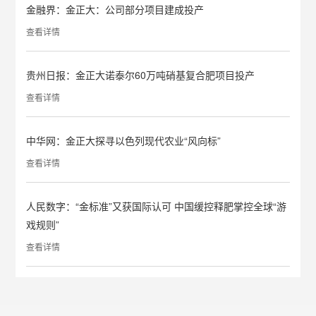
金融界：金正大：公司部分项目建成投产
查看详情
贵州日报：金正大诺泰尔60万吨硝基复合肥项目投产
查看详情
中华网：金正大探寻以色列现代农业“风向标”
查看详情
人民数字：“金标准”又获国际认可 中国缓控释肥掌控全球“游
戏规则”
查看详情