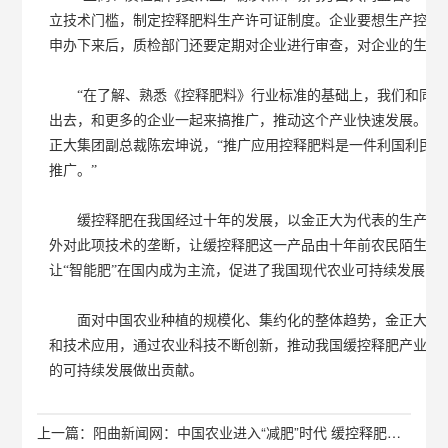
立技术门槛，制定控释肥料生产许可证制度。企业要想生产控释
申办下来后，质检部门还要定期对企业进行审查，对企业的生产
“在了解、熟悉《控释肥料》行业标准的基础上，我们和同行
出去，和更多的企业一起来搞推广，推动这个产业快速发展。” 
正大集团副总裁陈宏坤说，“推广应用控释肥料是一件利国利民
推广。”
缓控释肥在我国经过十年的发展，以金正大为代表的生产企业
外对此项技术的垄断，让缓控释肥这一产品由十年前农民陌生的“
让“智能肥”在国内成为主流，促进了我国现代农业可持续发展，
面对中国农业种植的规模化、集约化的整体趋势，金正大在新
和技术应用，通过农业科技不断创新，推动我国缓控释肥产业发
的可持续发展做出贡献。
上一篇：阳曲新闻网：中国农业进入“减肥”时代 缓控释肥龙头企业金正大使命在肩