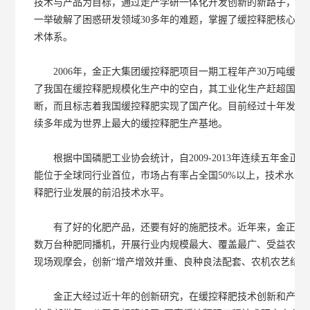
技术与产品为目标，通过走产学研一体化开发创新的新路子，经
一举破解了困惑研发领域30多年的难题，掌握了缓控释肥核心技
术体系。
2006年，金正大集团缓控释肥项目一期工程年产30万吨缓控
了我国在缓控释肥规模化生产中的空白，其工业化生产赶超国际
断，而且标志着我国缓控释肥实现了国产化。目前经过十年发展，
续多年成为世界上最大的缓控释肥生产基地。
根据中国磷肥工业协会统计，自2009-2013年连续五年金正
能位于全球同行业首位，市场占有率占全国50%以上，技术水平
释肥行业发展的前沿技术水平。
有了好的化肥产品，还要有好的施肥技术。近年来，金正大全
数万台种肥同播机，开展行业内规模最大、覆盖最广、受益农民
现场观摩会，创新“增产增效并重、良种良法配套、农机农艺结合
金正大经过近十年的创新研究，在缓控释肥技术创新和产业规模