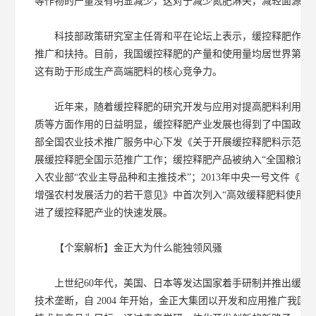
等作物的产量没有明显减少，这对于减少氮肥淋失，减轻面源污
科技部政策研究室主任胥和平在论坛上表示，缓控释肥作为节
推广和扶持。目前，我国缓控释肥的产量和使用量均居世界第一
这有助于形成生产高端肥料的核心竞争力。
近年来，随着缓控释肥的研究开发与应用对提高肥料利用率、
质等方面作用的日益明显，缓控释肥产业发展也得到了中国政府的高度
部全国农业技术推广服务中心下发《关于开展缓控释肥料示范工作
展缓控释肥全国示范推广工作；缓控释肥产品被纳入“全国粮油棉高产
入农业部“农业主导品种和主推技术”；2013年中央一号文件《
增强农村发展活力的若干意见》中首次列入“高效缓释肥料使用补
进了缓控释肥产业的快速发展。
【个案解析】金正大为什么能独领风骚
上世纪60年代，美国、日本等发达国家着手研制并推出缓控
技术垄断，自 2004 年开始，金正大集团以开发和应用推广我国