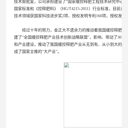
技术部批复，公司承担建设了“国家缓控释肥工程技术研究中心”，承担制
国家标准和《控释肥料》（HG/T4215-2011）行业标准，目
技术领域获国家科技进步奖2项、授权发明专利160项，授权发
经过十年的努力，金正大不遗余力的推动着我国缓控释肥产业发
建了“全国缓控释肥产业技术创新战略联盟”，影响、带动了30多
和产业建设，推动了我国缓控释肥产业从无到有、从小到大的快速
成了国家主推的“大产业”。