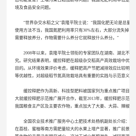
境及食品安全问题。
“世界杂交水稻之父”袁隆平院士说：“我国化肥无论是总量还
使用方法不当，我国氮肥利用率只有30%左右，大部分流失掉了
需要释放养分，作物需要什么养分它就释放什么养分。”
2008年以来，袁隆平院士领衔的专家团队在湖南、湖北不同
究。研究结果表明，缓控释肥在超级杂交稻高产高效栽培中优势
目的。从环境效果评价考虑，缓释肥高产节肥减排效应比较明显
等优越性，对超级稻节氮高效栽培具有重要的实践与示范意义。
缓控释肥作为高新、科技型肥料被国家列为重点推广项目，自2
大就缓控释肥示范推广展开合作，截至2013年，缓控释肥示范推
我国粮食主产区及主要农作物，重点加大了大姜、大蒜、辣椒、
全国农业技术推广服务中心土肥技术处杨帆副处长介绍：“除
在荔枝、蜜柚等南方需肥量较大的水果上增产显著，推广前景广阔