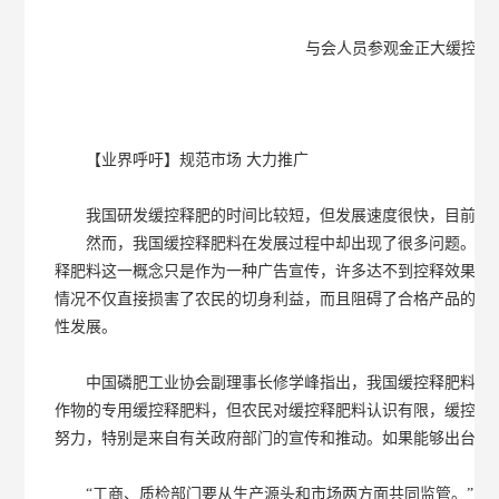
与会人员参观金正大缓控释
【业界呼吁】规范市场 大力推广
我国研发缓控释肥的时间比较短，但发展速度很快，目前已成
然而，我国缓控释肥料在发展过程中却出现了很多问题。目前
释肥料这一概念只是作为一种广告宣传，许多达不到控释效果的肥
情况不仅直接损害了农民的切身利益，而且阻碍了合格产品的市
性发展。
中国磷肥工业协会副理事长修学峰指出，我国缓控释肥料生产
作物的专用缓控释肥料，但农民对缓控释肥料认识有限，缓控释
努力，特别是来自有关政府部门的宣传和推动。如果能够出台补
“工商、质检部门要从生产源头和市场两方面共同监管。”山东