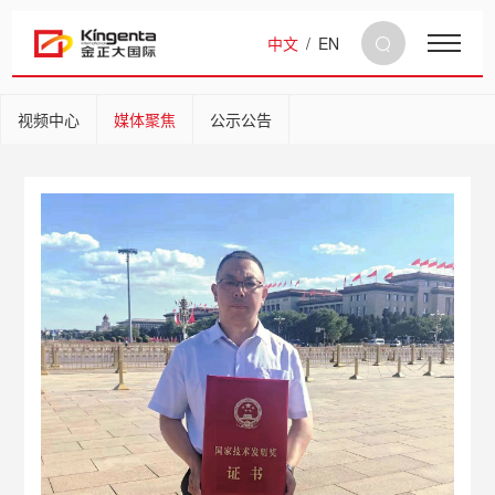
中文
/
EN
视频中心
媒体聚焦
公示公告