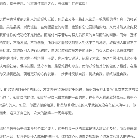
雨露，均是天恩。我将满怀感恩之心，与你携手共创辉煌！
过程中也曾受到过别人的质疑和诋毁，但是谁又能一路走来都是一帆风顺的呢？真正的强者
量，关注品质，崇尚诚信，在仰望星空的时候，也没有忘记要脚踏实地，从而才能从业内脱
我相信你的成功绝不是偶然，而是付出辛苦与与努力后换来的自然而然的回报。而你一直怀
的同时，不断发展，不断创新，所以你才能够达到别人到达不了的地方，取得别人取得不了
量标准，拿你跟别人进行比较时，你说品质和质量才是硬道理；当有人质疑和诋毁你的时
解你的时候，你说你不想辩解，于是，你用事实说话，征服了大家。在这个灵魂与现实不能
认可的社会，保持清醒，坚守本色，最是难得和珍贵。而你却恰如其分的做到了最好，在最
你又扬帆起航，朝着更好的方向发展，一步步地突破自我，挑战自我，最终战胜自我。
，船迟又遇打头风”的困境，才能迎来“沉舟侧畔千帆过，病树前头万木春”如此春意盎然的景
当然了，如此自信的你，如此坚守自己最本真的一面的你，在有些人看来就好像有点格格不
现实逆行的人。但是，你很清楚的知道，那些随着现实走的人早就被淹没在茫茫人海中了。你
而出，迎来了自己的一次大的巅峰—十周年华诞。
你的自信来源于你本身的资本和能力，这些独具一格的资本是别人难以企及的，所以也就无
评的声音，批评是促使人成长的催化剂，你的虚心和谦虚更加加速了你发展和壮大的进程。