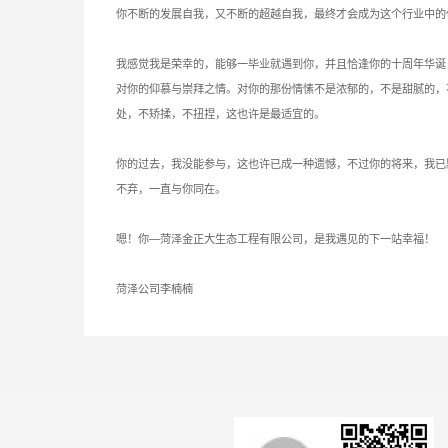
你不断的发展自我，又不断的超越自我，最终才会成为这个行业中的
我感觉我是荣幸的，能够一毕业就遇到你，并且恰逢你的十周年华诞
对你的仰慕与崇拜之情。对你的那份情愫不是浓郁的，不是甜腻的，
处，不矫揉，不扭捏，这也许是最适宜的。
你的过去，我没能参与，这也许已成一种遗憾，不过你的将来，我已
不弃，一直与你同在。
嗯！你—菏泽金正大生态工程有限公司，是我遇见的下一站幸福！
菏泽公司李楠楠