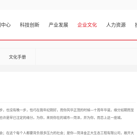
闻中心
科技创新
产业发展
企业文化
人力资源
文化手册
步，也没有晚一步，恰巧在我年纪刚好，而你风华正茂的时候—十周年华诞，缘分如期而至
也许是早已注定的缘分。为你，来到你在的城市—菏泽，并为你，而恋上这一座城。
会；在这个每个人都要背负很多压力的社会；是你—菏泽金正大生态工程有限公司，敞开大