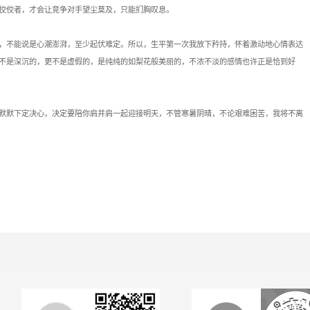
佼佼者，才会让竞争对手望尘莫及，只能扪胸叹息。
，不能说是心潮澎湃，至少起伏难定。所以，生平第一次我放下矜持，怀着激动地心情表达
不是深沉的，更不是虚假的，是纯纯的如梨花般美丽的，不浓不淡的感情也许正是恰到好
默默下定决心，决定要陪你肩并肩一起迎接明天，不管寒暑阴晴，不论艰难困苦，我将不离