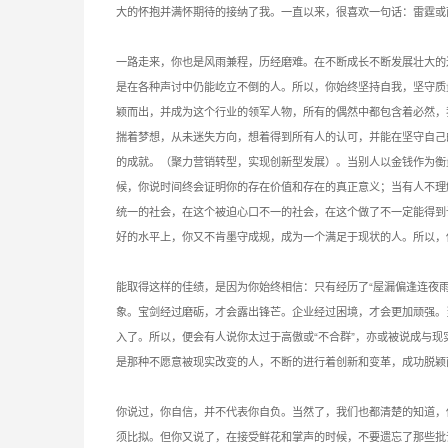
大的怀抱并满怀期待的接纳了我。一直以来，很喜欢一句话：雷霆或
一路走来，你也是风雨兼程，历经磨难。在不断成长不断发展壮大的
是在各种声讨中仍能屹立不倒的人。所以，你始终坚持自我，坚守质
颖而出，并成为这个行业的领军人物，所有的偶然中都包含着必然，
揣着梦想，从未迷失方向，想着得到所有人的认可，并能在坚守自己
的成就。（聚力营销转型，实现创新型发展）。当别人以金钱作为衡
候，你说时间终会证明你的存在价值和存在的真正意义；当有人不理
统一的社会，在这个被迫心口不一的社会，在这个做了不一定能得到
好的水平上，你又不肯墨守成规，成为一个满足于现状的人。所以，
能取得这样的佳绩，是因为你始终相信：只有经历了“屋漏偏逢连夜雨
象。宝剑经过磨砺，才会露出锋芒。企业经过困境，才会更加顽强。
入了。所以，便会有人说你太过于高傲或“不合群”，亦或被说成与
是那种不愿意被现实改变的人，不断的进行着创新和变革，成功脱颖
你说过，你自信，并不代表你自负。当然了，我们也都清楚的知道，
须比拟。但你又说了，在接受鲜花和掌声的时候，不要遗忘了那些批