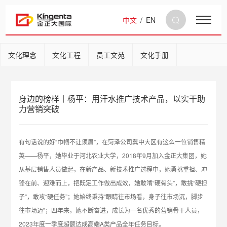
中文
/
EN
文化理念
文化工程
员工文苑
文化手册
身边的榜样丨杨平：用汗水推广技术产品，以实干助
力营销突破
有句话说的好“巾帼不让须眉”，在菏泽公司冀中大区有这么一位销售精
英——杨平，她毕业于河北农业大学，2018年9月加入金正大集团，她
从基层销售人员做起，在新产品、新技术推广过程中，她勇挑重担、冲
锋在前、迎难而上，把既定工作做出成效，她敢啃“硬骨头”，敢挑“硬担
子”，敢攻“硬任务”；她始终秉持“眼睛往市场看，身子往市场沉，脚步
往市场迈”；四年来，她不断奋进，成长为一名优秀的营销骨干人员，
2023年度一季度超额达成高端A类产品全年任务目标。