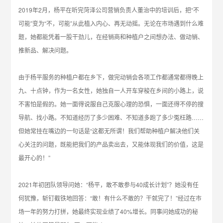
2019年2月，杨平在听完菏泽公司营销负责人董治中的培训后，把“不
可能”变为“不，可能”从此植入内心、再无动摇。无论在市场遇到什么难
题，她都能凭着一股干劲儿，在经销商和种植户之间想办法、做动销、
推新品、解决问题。
由于杨平服务的种植户都在乡下，做完动销会各项工作都通常都得晚上
九、十点钟，作为一名女性，她独自一人开车穿梭在乡间的小路上，说
不害怕是假的。她一面得说服自己克服心理的恐惧，一面还得不停的搜
导航、找小路。不知道经历了多少困难、不知道多跑了多少冤枉路……
但她常挂在嘴边的一句话是“这都无所谓！我们帮助种植户解决他们关
心关注的问题，既能把我们的产品卖出去，又能体现我们的价值，这是
最开心的！”
2021年初团队领导问她：“杨平，敢不敢参与40成长计划”？她没有任
何犹豫，斩钉截铁地回答：“敢！有什么不敢的？干就完了！”经过在市
场一年的努力打拼，她最终实现业绩了40%增长。同事问她成功的秘