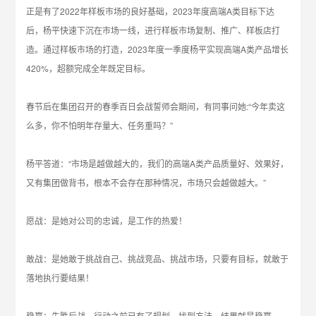
正是有了2022年样板市场的良好基础，2023年度高端A类目标下达
后，杨平快速下沉在市场一线，进行样板市场复制、推广、样板店打
造。通过样板市场的打造，2023年度一季度杨平实现高端A类产品增长
420%，超额完成全年既定目标。
春节后在集团召开的春季百日会战誓师会期间，有同事问她:“今年卖这
么多，你不怕明年存量大、任务重吗？”
杨平答道：“市场是越做越大的，我们的高端A类产品质量好、效果好，
又有集团做背书，根本不会存在那种情况，市场只会越做越大。”
愿战：是她对公司的忠诚，是工作的热爱！
敢战：是她敢于挑战自己、挑战竞品、挑战市场，只要有目标，就敢于
落地执行要结果！
稳赢：先胜后战，行动之前已有了规划，找到方法，结果就是稳赢。