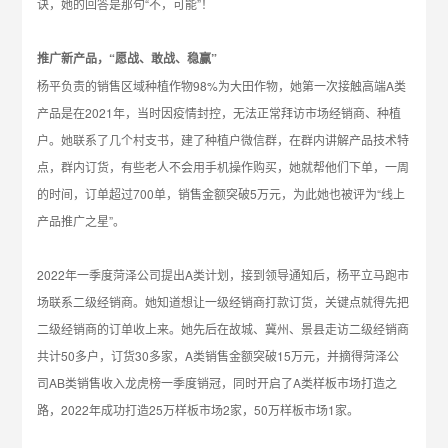
诀，她的回答是那句“不，可能”！
推广新产品，“愿战、敢战、稳赢”
杨平负责的销售区域种植作物98%为大田作物，她第一次接触高端A类
产品是在2021年，当时因疫情封控，无法正常拜访市场经销商、种植
户。她联系了几个村支书，建了种植户微信群，在群内讲解产品技术特
点，群内订货，有些老人不会用手机操作购买，她就帮他们下单，一周
的时间，订单超过700单，销售金额突破5万元，为此她也被评为“线上
产品推广之星”。
2022年一季度菏泽公司提出A类计划，接到领导通知后，杨平立马跑市
场联系二级经销商。她知道想让一级经销商打款订货，关键点就得先把
二级经销商的订单收上来。她先后在故城、冀州、景县走访二级经销商
共计50多户，订货30多家，A类销售金额突破15万元，并摘得菏泽公
司AB类销售收入龙虎榜一季度销冠，同时开启了A类样板市场打造之
路，2022年成功打造25万样板市场2家，50万样板市场1家。