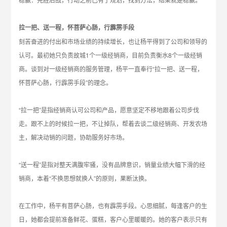
拉一把、送一程，怀菩萨心肠，行霹雳手段
刻苦奋进的付出和市场业绩的持续增长，也让杨平得到了公司和领导的
认可。最初她只负责故城1个一级经销商，目前负责衡水8个一级经销
商。谈到对一级经销商的服务管理，杨平一直奉行“拉一把、送一程，
怀菩萨心肠，行霹雳手段”的理念。
“拉一把”是指经销商认可公司和产品，愿意坚定不移地跟着公司步伐
走。跟不上的时候拉一把，不让掉队，帮着去谈二级经销商、开发农场
主，解决动销的问题，协助服务好市场。
“送一程”是指对整天满腹牢骚，没有品牌意识，销量业绩大幅下滑的经
销商，本着“不换思想就换人”的原则，果断汰换。
在工作中，杨平有菩萨心肠，也有霹雳手段。心思细腻，每逢客户的生
日，她都会提前准备鲜花、蛋糕，客户心里暖暖的。她的客户表示只有