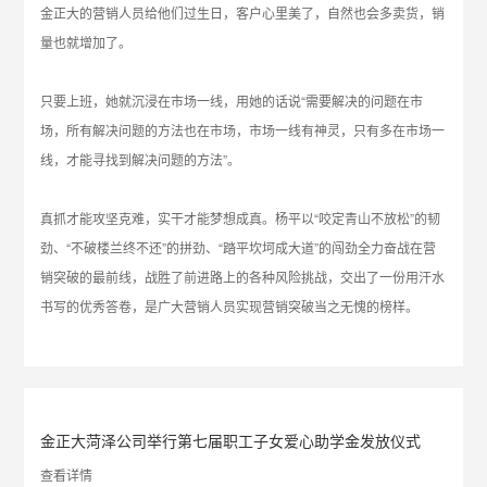
金正大的营销人员给他们过生日，客户心里美了，自然也会多卖货，销
量也就增加了。
只要上班，她就沉浸在市场一线，用她的话说“需要解决的问题在市
场，所有解决问题的方法也在市场，市场一线有神灵，只有多在市场一
线，才能寻找到解决问题的方法”。
真抓才能攻坚克难，实干才能梦想成真。杨平以“咬定青山不放松”的韧
劲、“不破楼兰终不还”的拼劲、“踏平坎坷成大道”的闯劲全力奋战在营
销突破的最前线，战胜了前进路上的各种风险挑战，交出了一份用汗水
书写的优秀答卷，是广大营销人员实现营销突破当之无愧的榜样。
金正大菏泽公司举行第七届职工子女爱心助学金发放仪式
查看详情