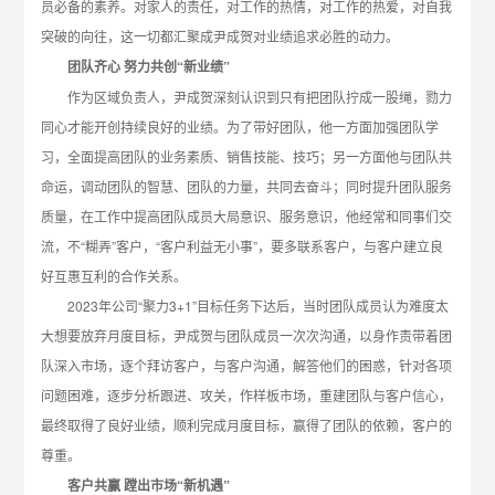
员必备的素养。对家人的责任，对工作的热情，对工作的热爱，对自我
突破的向往，这一切都汇聚成尹成贺对业绩追求必胜的动力。
团队齐心 努力共创“新业绩”
作为区域负责人，尹成贺深刻认识到只有把团队拧成一股绳，勠力
同心才能开创持续良好的业绩。为了带好团队，他一方面加强团队学
习，全面提高团队的业务素质、销售技能、技巧；另一方面他与团队共
命运，调动团队的智慧、团队的力量，共同去奋斗；同时提升团队服务
质量，在工作中提高团队成员大局意识、服务意识，他经常和同事们交
流，不“糊弄”客户，“客户利益无小事”，要多联系客户，与客户建立良
好互惠互利的合作关系。
2023年公司“聚力3+1”目标任务下达后，当时团队成员认为难度太
大想要放弃月度目标，尹成贺与团队成员一次次沟通，以身作责带着团
队深入市场，逐个拜访客户，与客户沟通，解答他们的困惑，针对各项
问题困难，逐步分析跟进、攻关，作样板市场，重建团队与客户信心，
最终取得了良好业绩，顺利完成月度目标，赢得了团队的依赖，客户的
尊重。
客户共赢 蹚出市场“新机遇”