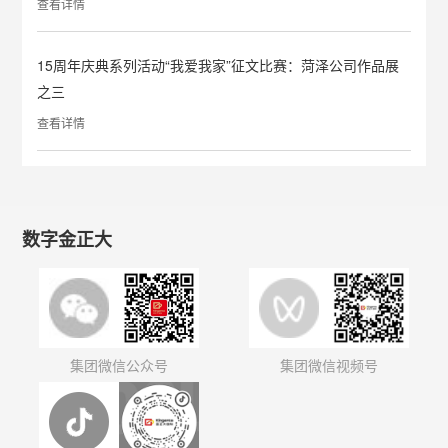
查看详情
15周年庆典系列活动“我爱我家”征文比赛：菏泽公司作品展
之三
查看详情
数字金正大
集团微信公众号
集团微信视频号