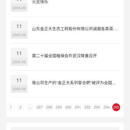
元旦快乐
2005-09
11
山东金正大生态工程股份有限公司诚邀各类英才加盟，共铸事业辉煌
2005-09
11
第二十届全国植保会在武汉隆重召开
2005-09
11
我公司生产的“金正大系列复合肥”被评为全国免检产品
2005-09
«
1
2
...
287
288
289
290
291
292
293
294
295
»