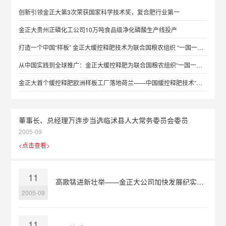
创新引领金正大第3次荣获国家科学技术奖，复合肥行业第一
金正大贵州正磷化工公司10万吨食品级净化磷酸生产线投产
打造一个中国“样板” 金正大缓控释肥技术为联合国粮农组织 “一国一品”项目注入新动能
从中国实践到全球推广：金正大缓控释肥为联合国粮农组织“一国一品”注入强动能
金正大首个缓控释肥欧洲样板工厂落地荷兰——中国缓控释肥技术“出海”迎来里程碑时刻
董事长、总经理万连步当选临沭县人大常务委员会委员
2005-09
<点击查看>
11
高歌猛进新壮举——金正大公司加快发展纪实（下篇）
2005-09
11